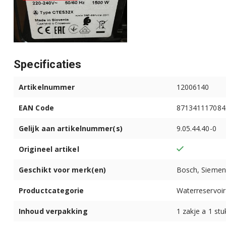
Siemens CT636LES6W/04
Siemens CT636LES6W/05
Specificaties
Siemens CT636LES6W/06
Artikelnummer
12006140
Siemens CT636LES6W/07
EAN Code
871341117084
Siemens CT636LEW1/01
Gelijk aan artikelnummer(s)
9.05.44.40-0
Siemens CT636LEW1/02
Origineel artikel
Siemens CT636LEW1/03
Geschikt voor merk(en)
Bosch, Siemen
Siemens CT636LEW1/04
Productcategorie
Waterreservoir
Siemens CT636LEW1/05
Inhoud verpakking
1 zakje a 1 stu