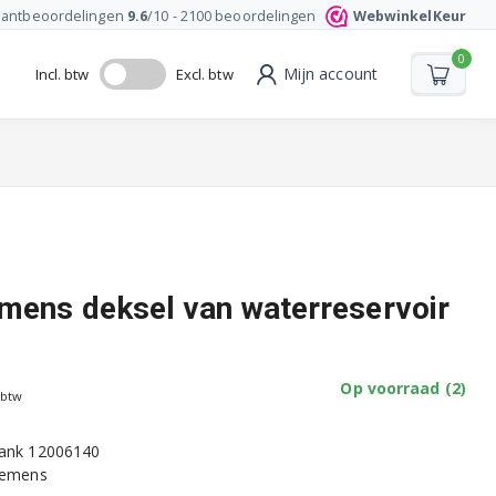
lantbeoordelingen
9.6
/10 -
2100
beoordelingen
WebwinkelKeur
0
Mijn account
Incl. btw
Excl. btw
mens deksel van waterreservoir
Op voorraad (2)
 btw
tank 12006140
Siemens