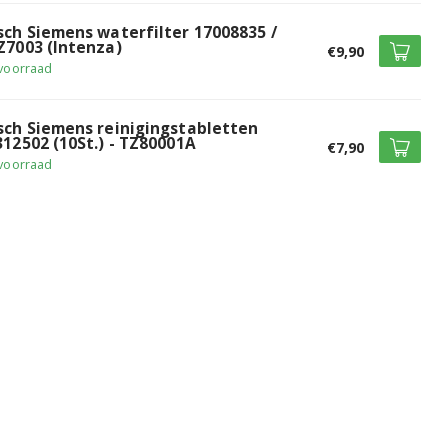
sch Siemens waterfilter 17008835 /
Z7003 (Intenza)
€9,90
voorraad
sch Siemens reinigingstabletten
312502 (10St.) - TZ80001A
€7,90
voorraad