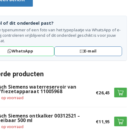
l of dit onderdeel past?
e typenummer of een foto van het typeplaatje via WhatsApp of e-
ij controleren vrijblijvend of dit onderdeel geschikt is voor jouw
at.
WhatsApp
E-mail
erde producten
sch Siemens waterreservoir van
ffiezetapparaat 11005968
€26,45
t op voorraad
sch Siemens ontkalker 00312521 –
oeibaar 500 ml
€11,95
t op voorraad