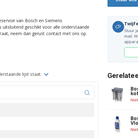
reservoir van Bosch en Siemens
Twijfe
is uitsluitend geschikt voor alle onderstaande
Stuur j
paraat, neem dan gerust contact met ons op.
mail. W
appara
rstaande lijst staat.
Gerelate
Bo
ko
Nie
Bo
Vl
Nie