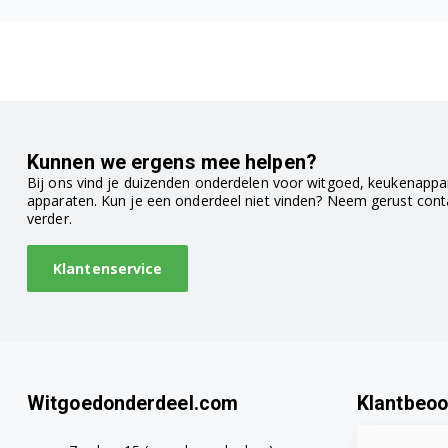
Bosch CTL636ES1/01
Bosch CTL636ES1/02
Bosch CTL636ES1/03
Bosch CTL636ES1/04
Kunnen we ergens mee helpen?
Bij ons vind je duizenden onderdelen voor witgoed, keukenappar
Bosch CTL636ES1/05
apparaten. Kun je een onderdeel niet vinden? Neem gerust con
verder.
Bosch CTL636ES1/06
Klantenservice
Bosch CTL636ES1/07
Bosch CTL636ES6/02
Bosch CTL636ES6/03
Witgoedonderdeel.com
Klantbeoo
Bosch CTL636ES6/04