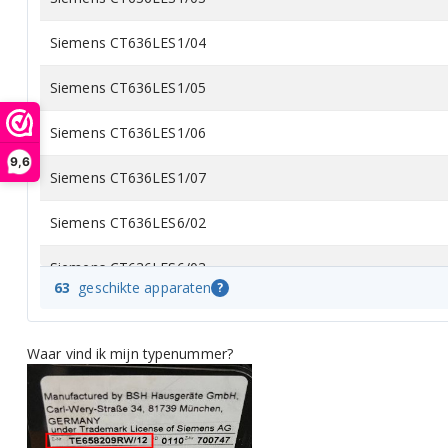
Siemens CT636LES1/04
Siemens CT636LES1/05
Siemens CT636LES1/06
9,6
Siemens CT636LES1/07
Siemens CT636LES6/02
Siemens CT636LES6/03
63
geschikte apparaten
?
Siemens CT636LES6/04
Waar vind ik mijn typenummer?
Siemens CT636LES6/05
Siemens CT636LES6/06
Siemens CT636LES6/07