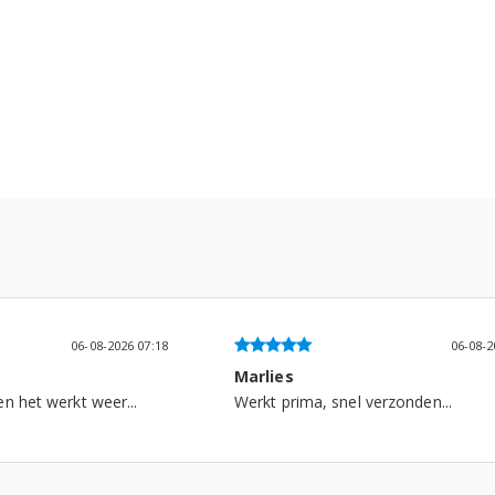
06-08-2026 09:10
06-08
Frans De kort
verzonden...
...