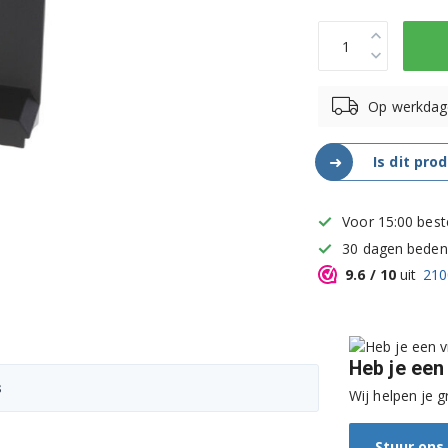
Op werkdag
➜
Is dit pro
Voor 15:00 best
30 dagen bedenk
9.6
/ 10
uit
210
Heb je een
s
Wij helpen je g
Stuur ons