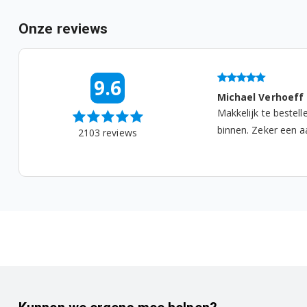
91400204902
Onze reviews
91400205001
91400205101
06-08-2026 09:10
9.6
lies
Michael Verhoeff
91400205801
t prima, snel verzonden...
Makkelijk te bestell
binnen. Zeker een aa
2103
reviews
91400205902
91400205903
91400206001
91400206201
91400206301
91400206401