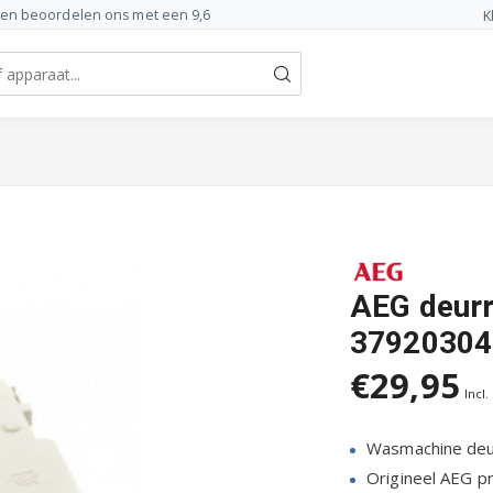
ten beoordelen ons met een 9,6
K
AEG deurr
379203042
€29,95
Incl.
Wasmachine deu
Origineel AEG p