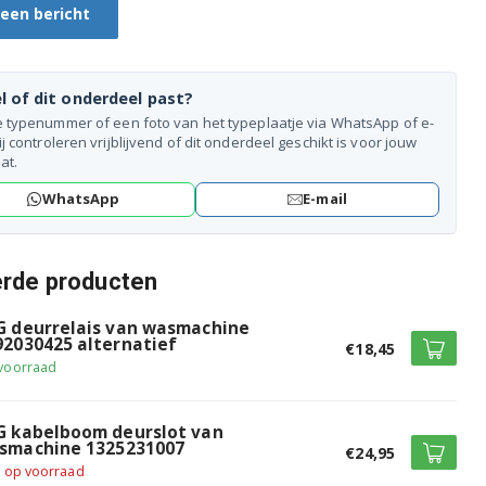
 een bericht
l of dit onderdeel past?
e typenummer of een foto van het typeplaatje via WhatsApp of e-
ij controleren vrijblijvend of dit onderdeel geschikt is voor jouw
at.
WhatsApp
E-mail
erde producten
G deurrelais van wasmachine
92030425 alternatief
€18,45
voorraad
G kabelboom deurslot van
smachine 1325231007
€24,95
t op voorraad