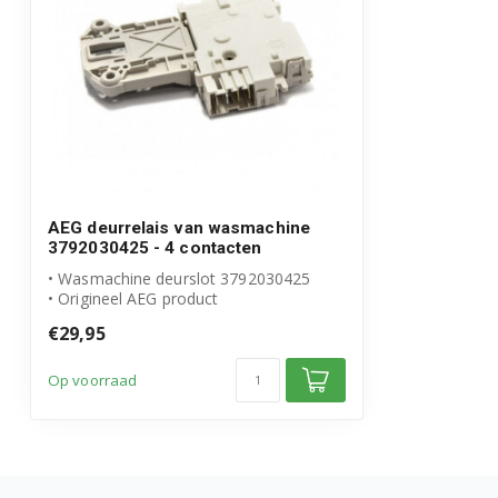
91400204202
91400204203
91400204302
91400204303
91400204402
AEG deurrelais van wasmachine
3792030425 - 4 contacten
91400204403
• Wasmachine deurslot 3792030425
• Origineel AEG product
91400204404
€29,95
91400204601
Op voorraad
91400204701
91400204901