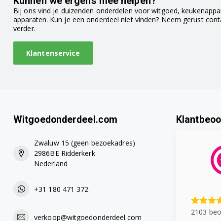
Kunnen we ergens mee helpen?
91400206501
Bij ons vind je duizenden onderdelen voor witgoed, keukenappar
apparaten. Kun je een onderdeel niet vinden? Neem gerust con
verder.
91400206602
Klantenservice
91400206603
91400206801
91400207401
Witgoedonderdeel.com
Klantbeoo
91400207501
Zwaluw 15 (geen bezoekadres)
91400207601
2986BE Ridderkerk
Nederland
91400207701
91400208301
+31 180 471 372
91400208401
2103 beo
verkoop@witgoedonderdeel.com