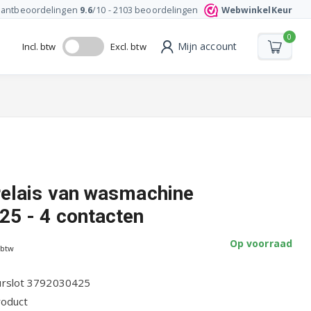
lantbeoordelingen
9.6
/10 -
2103
beoordelingen
WebwinkelKeur
0
Mijn account
Incl. btw
Excl. btw
elais van wasmachine
5 - 4 contacten
Op voorraad
 btw
rslot 3792030425
roduct