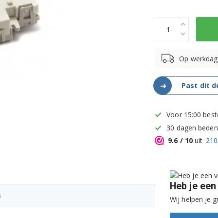
Op werkdag
➜
Past dit 
Voor 15:00 best
30 dagen bedenk
9.6
/ 10
uit
210
Heb je een
s
Wij helpen je g