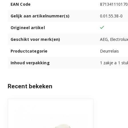
91400202903
EAN Code
871341110170
Gelijk aan artikelnummer(s)
0.01.55.38-0
91400203002
Origineel artikel
91400203003
Geschikt voor merk(en)
AEG, Electrolu
91400203101
Productcategorie
Deurrelais
91400203201
Inhoud verpakking
1 zakje a 1 stu
91400203301
91400203901
Recent bekeken
91400204001
91400204102
91400204103