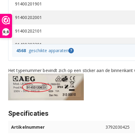
91400201901
91400202001
91400202101
9,6
91400202201
4568
geschikte apparaten
?
91400202301
Het typenummer bevindt zich op een sticker aan de binnenkant v
91400202302
91400202601
91400202701
91400202801
Specificaties
91400202902
Artikelnummer
3792030425