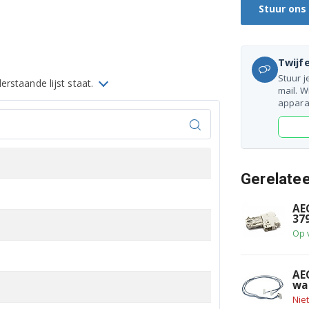
Stuur ons
Twijfe
Stuur j
rstaande lijst staat.
mail. W
appara
Gerelate
AE
37
Op 
AE
wa
Nie