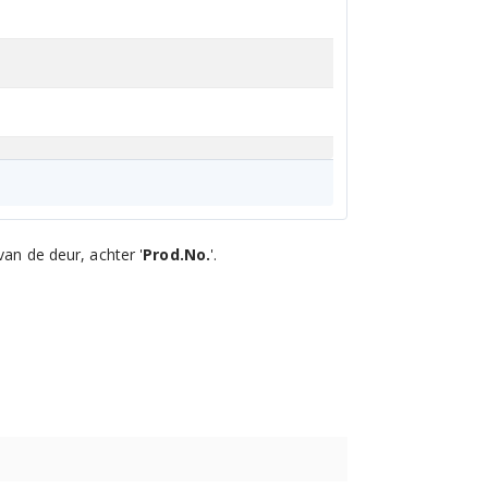
an de deur, achter '
Prod.No.
'.