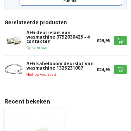
E-mail
91400204001
91400204102
Gerelateerde producten
91400204103
AEG deurrelais van
wasmachine 3792030425 - 4
€29,95
contacten
91400204202
Op voorraad
91400204203
AEG kabelboom deurslot van
wasmachine 1325231007
91400204302
€24,95
Niet op voorraad
91400204303
91400204402
Recent bekeken
91400204403
91400204404
91400204601