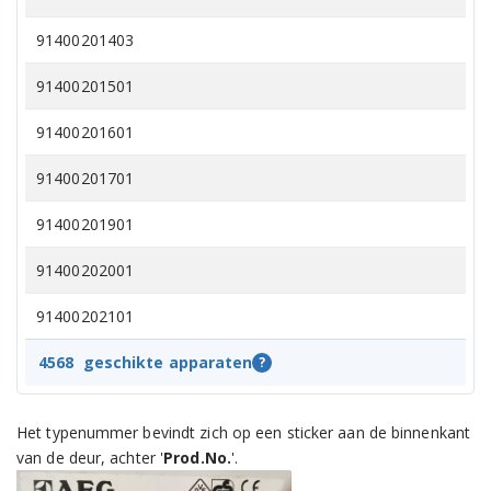
91400201403
91400201501
91400201601
91400201701
91400201901
91400202001
91400202101
91400202201
4568
geschikte apparaten
?
91400202301
Het typenummer bevindt zich op een sticker aan de binnenkant
91400202302
van de deur, achter '
Prod.No.
'.