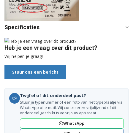
91400202601
91400202701
Specificaties
91400202801
91400202902
Heb je een vraag over dit product?
91400202903
Wij helpen je graag!
91400203002
Stuur ons een bericht
91400203003
91400203101
Twijfel of dit onderdeel past?
Stuur je typenummer of een foto van het typeplaatje via
91400203201
WhatsApp of e-mail. Wij controleren vrijblijvend of dit
onderdeel geschikt is voor jouw apparaat.
91400203301
WhatsApp
91400203901