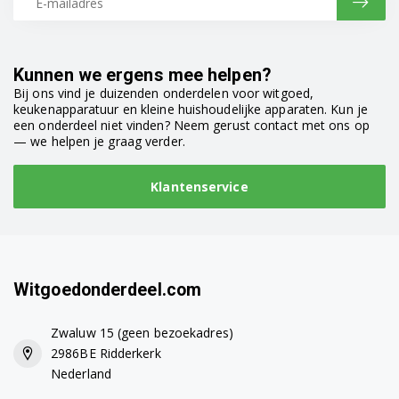
91400208401
91400208501
Kunnen we ergens mee helpen?
Bij ons vind je duizenden onderdelen voor witgoed,
91400208601
keukenapparatuur en kleine huishoudelijke apparaten. Kun je
een onderdeel niet vinden? Neem gerust contact met ons op
91400208701
— we helpen je graag verder.
91400208801
Klantenservice
91400208901
91400209001
91400209002
Witgoedonderdeel.com
91400209201
Zwaluw 15 (geen bezoekadres)
2986BE Ridderkerk
91400209202
Nederland
91400209302