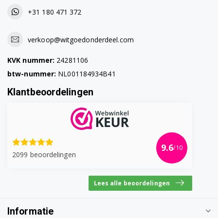
+31 180 471 372
91400209303
91400209304
verkoop@witgoedonderdeel.com
91400209601
KVK nummer:
24281106
btw-nummer:
NL001184934B41
91400209702
Klantbeoordelingen
91400209703
91400209902
91400209903
9.6
/10
2099 beoordelingen
91400210001
91400210101
Lees alle beoordelingen
91400210102
Informatie