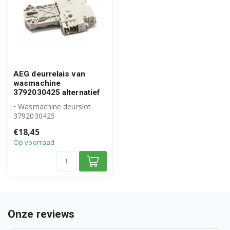
91400204701
91400204901
91400204902
AEG deurrelais van
wasmachine
91400205001
3792030425 alternatief
91400205101
• Wasmachine deurslot
3792030425
• Geschikt voor AEG
91400205801
€18,45
Op voorraad
91400205902
91400205903
91400206001
Onze reviews
91400206201