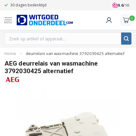
9.6
/10
30 dagen bedenktijd
Klanten beoo
0
MENU
Home
/
deurrelais van wasmachine 3792030425 alternatief
AEG deurrelais van wasmachine
3792030425 alternatief