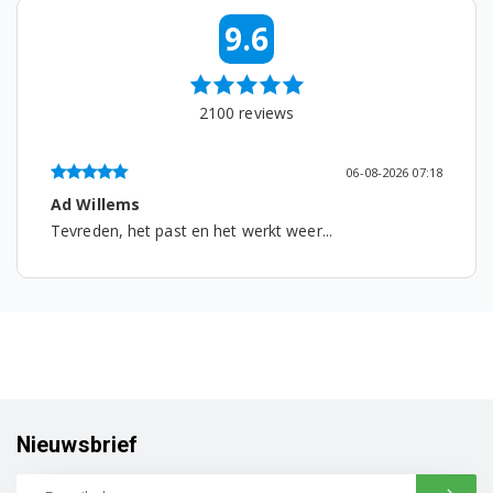
91400206301
9.6
91400206401
91400206501
2100
reviews
91400206602
06-08-2026 09:10
91400206603
Marlies
Werkt prima, snel verzonden...
91400206801
91400207401
91400207501
91400207601
91400207701
Nieuwsbrief
91400208301