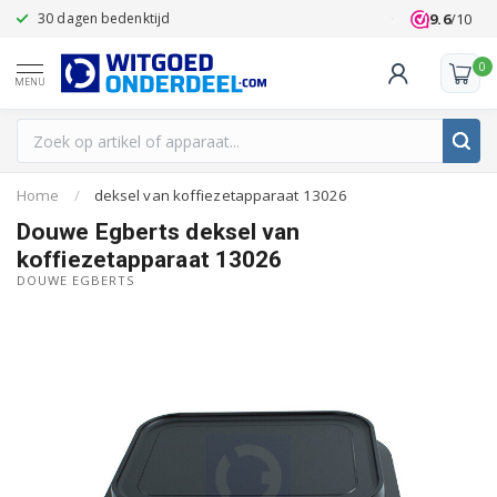
9.6
/10
30 dagen bedenktijd
Klanten beoo
0
MENU
Home
/
deksel van koffiezetapparaat 13026
Douwe Egberts deksel van
koffiezetapparaat 13026
DOUWE EGBERTS