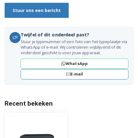
Stuur ons een bericht
KBG741
KBG962AO
Twijfel of dit onderdeel past?
KBGC741AO
Stuur je typenummer of een foto van het typeplaatje via
WhatsApp of e-mail. Wij controleren vrijblijvend of dit
KBGC744-AO
onderdeel geschikt is voor jouw apparaat.
WhatsApp
KBGC873AOPS
E-mail
KBGC972
KBGC982AO
Recent bekeken
KBGT741
KBT741