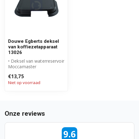
Douwe Egberts deksel
van koffiezetapparaat
13026
• Deksel van waterreservoir
Moccamaster
• Origineel Douwe Egberts
€13,75
• Artikelnum...
Niet op voorraad
Onze reviews
9.6