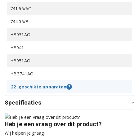
741.66/AO
744.06/B
HB931AO
HB941
HB951AO
HBG741AO
HBG961AO
22
geschikte apparaten
?
K741 HOMELINE
Specificaties
KB741AO
Heb je een vraag over dit product?
KB851
Wij helpen je graag!
KB952AO