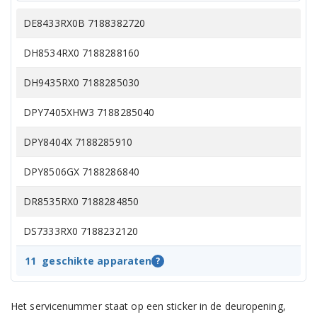
DE8433RX0B 7188382720
DH8534RX0 7188288160
DH9435RX0 7188285030
DPY7405XHW3 7188285040
DPY8404X 7188285910
DPY8506GX 7188286840
DR8535RX0 7188284850
DS7333RX0 7188232120
DS7334PX0 7188232800
11
geschikte apparaten
?
DS7433RX0 7188232050
Het servicenummer staat op een sticker in de deuropening,