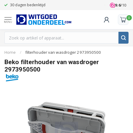
9.6
/10
30 dagen bedenktijd
Klanten beoo
0
MENU
Home
/
filterhouder van wasdroger 2973950500
Beko filterhouder van wasdroger
2973950500