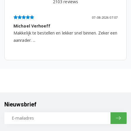
2103
reviews
Bosch TES50351DE/10
Bosch TES50351DE/11
07-08-2026 07:07
Michael Verhoeff
Bosch TES50351DE/12
Makkelijk te bestellen en lekker snel binnen. Zeker een
Bosch TES50351DE/13
aanrader. ...
Bosch TES50351DE/15
Bosch TES50351DE/16
Bosch TES50354DE/05
Bosch TES50354DE/10
Bosch TES50354DE/11
Nieuwsbrief
Bosch TES50354DE/12
Bosch TES50354DE/13