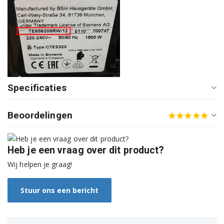
Bosch TES50159DE/10
Bosch TES50189CN/06
Bosch TES50189CN/07
Bosch TES50189CN/08
Specificaties
Bosch TES50221GB/06
Beoordelingen
Bosch TES50221GB/07
Bosch TES50221GB/08
Heb je een vraag over dit product?
Wij helpen je graag!
Bosch TES50221GB/09
Bosch TES50221GB/10
Stuur ons een bericht
Bosch TES50221RW/06