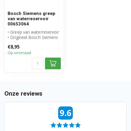
Bosch TES50328RW/04
Bosch Siemens greep
van waterreservoir
Bosch TES50328RW/05
00653064
• Greep van waterreservoir
Bosch TES50328RW/10
• Origineel Bosch Siemens
product
€8,95
Bosch TES50328RW/11
• Artikelnummer: ...
Op voorraad
Bosch TES50328RW/12
Bosch TES50328RW/13
Bosch TES50328RW/15
Onze reviews
Bosch TES50328RW/16
Bosch TES50351DE/04
9.6
Bosch TES50351DE/05