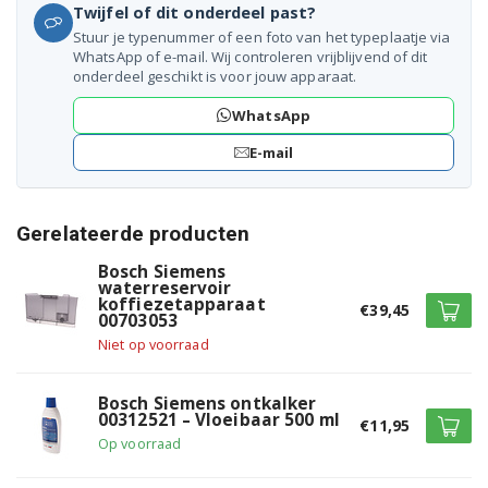
Bosch TES50221RW/07
Twijfel of dit onderdeel past?
Stuur je typenummer of een foto van het typeplaatje via
Bosch TES50221RW/08
WhatsApp of e-mail. Wij controleren vrijblijvend of dit
onderdeel geschikt is voor jouw apparaat.
Bosch TES50221RW/09
WhatsApp
Bosch TES50221RW/10
E-mail
Bosch TES50251DE/06
Gerelateerde producten
Bosch TES50251DE/07
Bosch Siemens
Bosch TES50251DE/08
waterreservoir
koffiezetapparaat
€39,45
00703053
Bosch TES50251DE/09
Niet op voorraad
Bosch TES50251DE/10
Bosch Siemens ontkalker
00312521 – Vloeibaar 500 ml
Bosch TES50321RW/04
€11,95
Op voorraad
Bosch TES50321RW/05