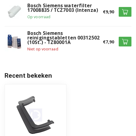
Bosch Siemens waterfilter
Bosch TES50321RW/10
17008835 / TCZ7003 (Intenza)
€9,90
Op voorraad
Bosch TES50321RW/11
Bosch TES50321RW/12
Bosch Siemens
reinigingstabletten 00312502
€7,90
(10St.) - TZ80001A
Bosch TES50321RW/13
Niet op voorraad
Bosch TES50321RW/15
Bosch TES50321RW/16
Recent bekeken
Bosch TES50324RW/10
Bosch TES50324RW/11
Bosch TES50324RW/12
Bosch TES50324RW/13
Bosch TES50324RW/15