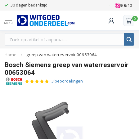
9.6
/10
30 dagen bedenktijd
Klanten beoo
0
MENU
Home
/
greep van waterreservoir 00653064
Bosch Siemens greep van waterreservoir
00653064
3 beoordelingen