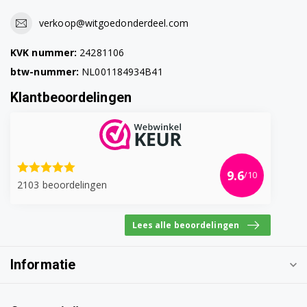
verkoop@witgoedonderdeel.com
Bosch TES50358DE/15
KVK nummer:
24281106
Bosch TES50358DE/16
btw-nummer:
NL001184934B41
Bosch TES503F1DE/04
Klantbeoordelingen
Bosch TES503F1DE/05
Bosch TES503F1DE/10
Bosch TES503F1DE/11
9.6
/10
2103 beoordelingen
Bosch TES503F1DE/12
Lees alle beoordelingen
Bosch TES503F1DE/13
Bosch TES503F1DE/15
Informatie
Bosch TES503F1DE/16