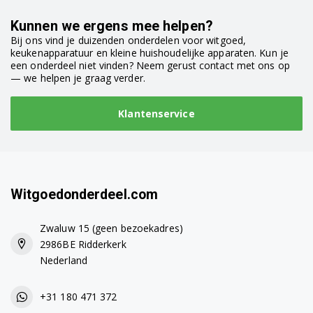
Bosch TES50354DE/15
Kunnen we ergens mee helpen?
Bij ons vind je duizenden onderdelen voor witgoed,
Bosch TES50356DE/12
keukenapparatuur en kleine huishoudelijke apparaten. Kun je
een onderdeel niet vinden? Neem gerust contact met ons op
Bosch TES50356DE/13
— we helpen je graag verder.
Bosch TES50356DE/15
Klantenservice
Bosch TES50356DE/16
Bosch TES50358DE/04
Bosch TES50358DE/05
Witgoedonderdeel.com
Bosch TES50358DE/10
Zwaluw 15 (geen bezoekadres)
2986BE Ridderkerk
Bosch TES50358DE/11
Nederland
Bosch TES50358DE/12
+31 180 471 372
Bosch TES50358DE/13