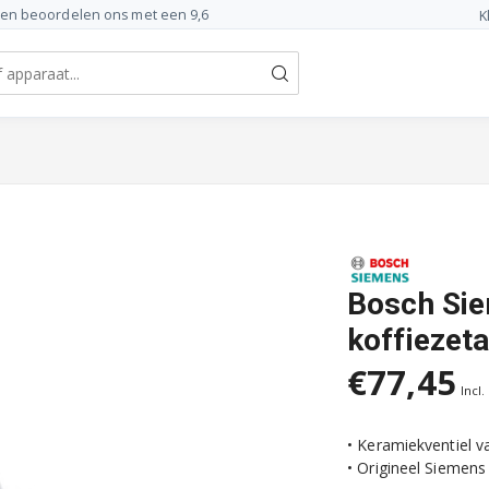
ten beoordelen ons met een 9,6
K
Bosch Sie
koffiezet
€77,45
Incl.
• Keramiekventiel 
• Origineel Siemens