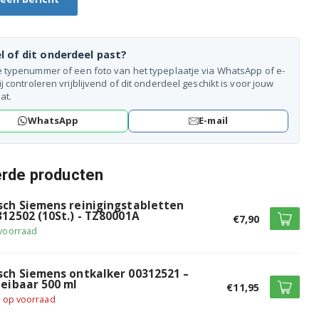
l of dit onderdeel past?
e typenummer of een foto van het typeplaatje via WhatsApp of e-
ij controleren vrijblijvend of dit onderdeel geschikt is voor jouw
at.
WhatsApp
E-mail
erde producten
sch Siemens reinigingstabletten
312502 (10St.) - TZ80001A
€7,90
voorraad
sch Siemens ontkalker 00312521 –
oeibaar 500 ml
€11,95
t op voorraad