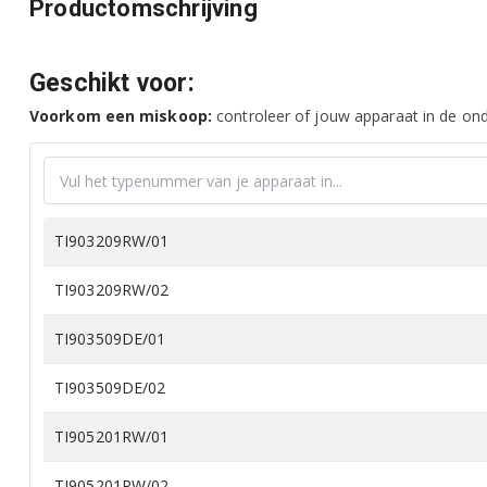
Productomschrijving
Geschikt voor:
Voorkom een miskoop:
controleer of jouw apparaat in de onde
TI903209RW/01
TI903209RW/02
TI903509DE/01
TI903509DE/02
TI905201RW/01
TI905201RW/02