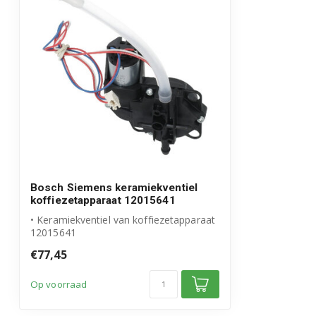
TI915M89RW/02
TI917531DE/03
TI917F31DE/03
TI917M89DE/02
TI917M89DE/03
TI923309RW/10
Bosch Siemens keramiekventiel
TI923509DE/10
koffiezetapparaat 12015641
• Keramiekventiel van koffiezetapparaat
TI924301RW/10
12015641
• Origineel Siemens product
€77,45
TI924501DE/10
Op voorraad
TI955209RW/10