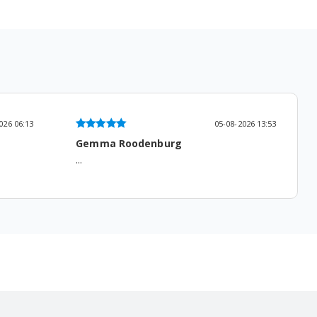
026 13:53
05-08-2026 14:52
Niek De Groot
Gewoon prima....