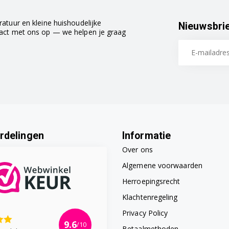
atuur en kleine huishoudelijke
Nieuwsbri
tact met ons op — we helpen je graag
rdelingen
Informatie
Over ons
Algemene voorwaarden
Herroepingsrecht
Klachtenregeling
Privacy Policy
9.6
/10
Betaalmethoden