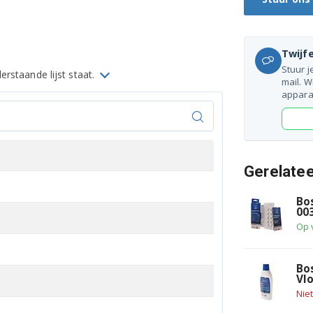
Twijfe
Stuur j
rstaande lijst staat.
mail. W
appara
Gerelate
Bo
00
Op 
Bo
Vl
Nie