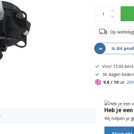
Op werkdag
➜
Is dit pro
Voor 15:00 best
30 dagen bedenk
9.6
/ 10
uit
209
Heb je een
s
Wij helpen je g
Stuur ons