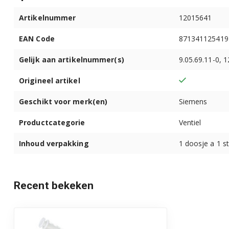
TI907F01DE/01
Artikelnummer
12015641
TI907F01DE/02
EAN Code
871341125419
TI907F01DE/03
Gelijk aan artikelnummer(s)
9.05.69.11-0, 
TI909701HC/01
Origineel artikel
TI909701HC/02
Geschikt voor merk(en)
Siemens
TI909701HC/03
Productcategorie
Ventiel
TI909801CN/03
Inhoud verpakking
1 doosje a 1 s
TI913539DE/02
TI915531DE/02
Recent bekeken
TI915539DE/02