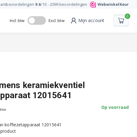
lantbeoordelingen
9.6
/10 -
2099
beoordelingen
WebwinkelKeur
0
Mijn account
Incl. btw
Excl. btw
mens keramiekventiel
apparaat 12015641
Op voorraad
 btw
van koffiezetapparaat 12015641
 product