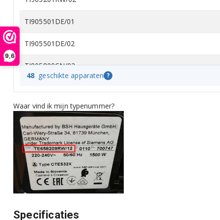
TI905501DE/01
TI905501DE/02
9,6
TI905809CN/02
48
geschikte apparaten
?
TI907201RW/01
Waar vind ik mijn typenummer?
TI907201RW/02
TI907201RW/03
TI907501DE/01
TI907501DE/02
TI907501DE/03
Specificaties