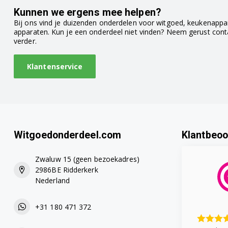
TI9575X9DE/10
Kunnen we ergens mee helpen?
Bij ons vind je duizenden onderdelen voor witgoed, keukenappar
TI9578X1DE/10
apparaten. Kun je een onderdeel niet vinden? Neem gerust con
verder.
TI957FX1DE/10
Klantenservice
Witgoedonderdeel.com
Klantbeoo
Zwaluw 15 (geen bezoekadres)
2986BE Ridderkerk
Nederland
+31 180 471 372