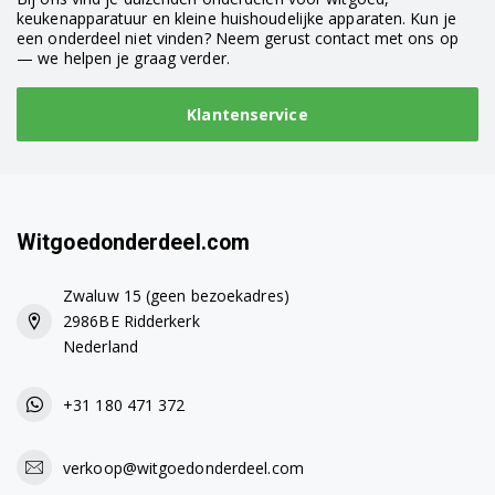
WMD76145 7155281100
keukenapparatuur en kleine huishoudelijke apparaten. Kun je
een onderdeel niet vinden? Neem gerust contact met ons op
WMD77147 7143081400
— we helpen je graag verder.
WML16106P 7154681500
Klantenservice
WML16126P 7153381600
WNF6241 7176481200
WNF6241WE20 7176481500
Witgoedonderdeel.com
Zwaluw 15 (geen bezoekadres)
2986BE Ridderkerk
Nederland
+31 180 471 372
verkoop@witgoedonderdeel.com