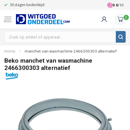
9.6
/10
30 dagen bedenktijd
Klanten beoo
0
MENU
Home
/
manchet van wasmachine 2466300303 alternatief
Beko manchet van wasmachine
2466300303 alternatief