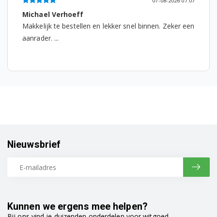
07-08-2026 07:07
Michael Verhoeff
WMD66126 7155081300
Makkelijk te bestellen en lekker snel binnen. Zeker een
WMD66145 7155181100
aanrader. ...
WMD66145 7155181500
WMD66146 7155181400
WMD66146S 7171281100
WMD66165 7166181400
WMD66165S 7171381100
Nieuwsbrief
WMD66166 7166181300
WMD67125 7146581200
WMD68120 7165081200
Kunnen we ergens mee helpen?
Bij ons vind je duizenden onderdelen voor witgoed,