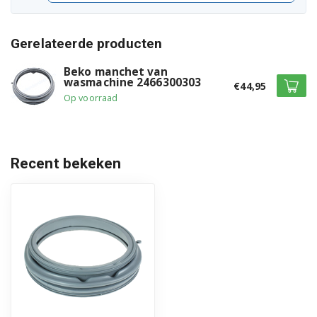
WMB71423 7107441600
WMB71431 7100641800
Gerelateerde producten
WMB71431A 7100641200
Beko manchet van
wasmachine 2466300303
€44,95
WMB71431M 7132342100
Op voorraad
WMB71431S 7108041100
WMB71432A 7100642100
Recent bekeken
WMB71432B 7110341100
WMB71432S 7108041200
WMB71433S 7103341200
WMB71436 7132342000
WMB71631A 7114841100