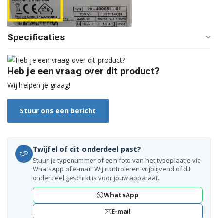
WMB71221AN 7109541100
Specificaties
WMB71231 7178582700
WMB71232M 7179382000
Heb je een vraag over dit product?
WMB71241M 7114141600
Wij helpen je graag!
WMB71410M 7107441700
Stuur ons een bericht
WMB71420 7111641300
WMB71420S 7115341200
Twijfel of dit onderdeel past?
WMB71421 7111661100
Stuur je typenummer of een foto van het typeplaatje via
WhatsApp of e-mail. Wij controleren vrijblijvend of dit
onderdeel geschikt is voor jouw apparaat.
WMB71421M 7107441500
WhatsApp
WMB71422 7111641400
E-mail