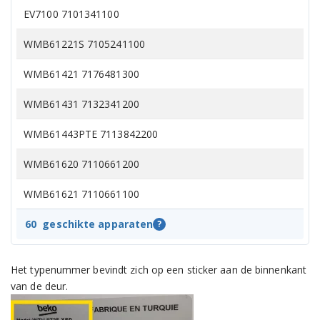
EV7100 7101341100
WMB61221S 7105241100
WMB61421 7176481300
WMB61431 7132341200
WMB61443PTE 7113842200
WMB61620 7110661200
WMB61621 7110661100
WMB61621 7110641300
60
geschikte apparaten
?
WMB61621 7110641500
Het typenummer bevindt zich op een sticker aan de binnenkant
WMB61632 7101141400
van de deur.
WMB71031PTM 7179581300