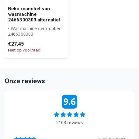
WMB71632A 7114841400
Beko manchet van
wasmachine
WMB71642A 7178981100
2466300303 alternatief
• Wasmachine deurrubber
WMB71642S 7109141100
2466300303
• Geschikt voor Beko
€27,45
• Hoogwaardig alternat...
WMB71643PTE 7178981300
Niet op voorraad
WMB81221M 7178681200
WMB81231M 7178581900
Onze reviews
WMB81432 7100642600
WMD26125T 7143282000
9.6
WMD26125T 7143281100
2103
reviews
WMD26145T 7154581900
WMD26148T 7154582000