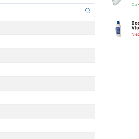
Op 
Bo
Vl
Nie