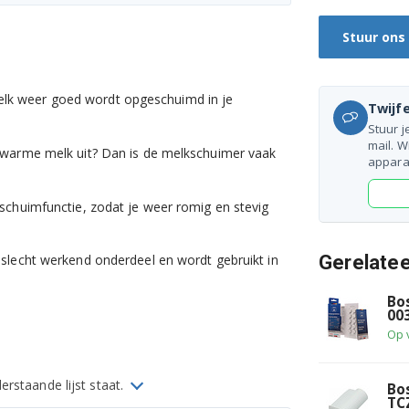
Stuur ons
lk weer goed wordt opgeschuimd in je
Twijfe
Stuur j
mail. W
 warme melk uit? Dan is de melkschuimer vaak
appara
schuimfunctie, zodat je weer romig en stevig
Gerelate
slecht werkend onderdeel en wordt gebruikt in
Bo
00
Op 
rstaande lijst staat.
Bo
TC