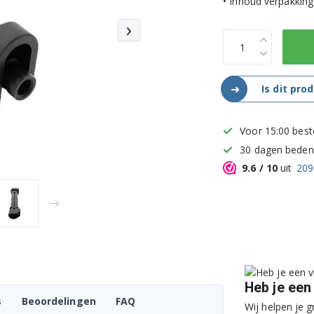
• Inhoud verpakking:
›
➜
Is dit pro
Voor 15:00 best
30 dagen bedenk
9.6
/ 10
uit
209
Heb je een
s
Beoordelingen
FAQ
Wij helpen je g