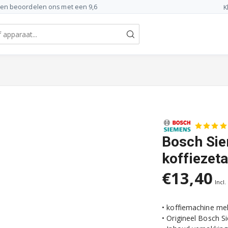
ten beoordelen ons met een 9,6
K
Bosch Si
koffiezet
€13,40
Incl.
• koffiemachine me
• Origineel Bosch 