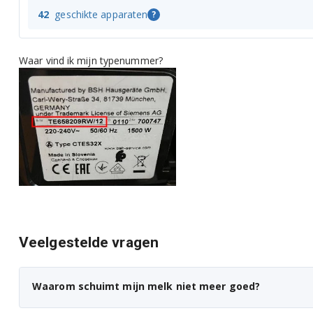
Siemens TI303503DE/02
42
geschikte apparaten
?
Siemens TI303803CN/02
Waar vind ik mijn typenummer?
Siemens TI305206RW/01
Siemens TI305206RW/02
Siemens TI305506DE/01
Siemens TI305506DE/02
Siemens TI30A209RW/02
Siemens TI30A509DE/02
Veelgestelde vragen
Siemens TI313219RW/01
Siemens TI313219RW/02
Waarom schuimt mijn melk niet meer goed?