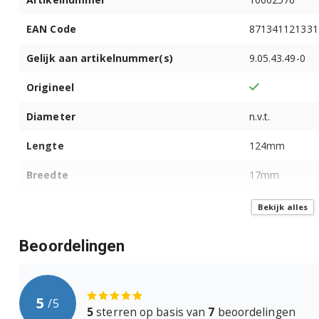
Siemens TI353514DE/03
EAN Code
871341121331
Siemens TI353514DE/04
Gelijk aan artikelnummer(s)
9.05.43.49-0
Siemens TI355209RW/03
Origineel
Siemens TI355F09DE/03
Diameter
n.v.t.
Siemens TI355F09DE/04
Lengte
124mm
Siemens TI35A209RW/03
Breedte
17mm
Siemens TI35A509DE/03
Hoogte
-
Bekijk alles
Siemens TI35A509DE/04
Geschikt voor
Bosch, Siemen
Beoordelingen
Bosch TIS30129RW/02
Productcategorie
Melkopschuim
Apparaat soort(en)
Koffiezetappar
Bosch TIS30159DE/02
5
/
5
5
sterren op basis van
7
beoordelingen