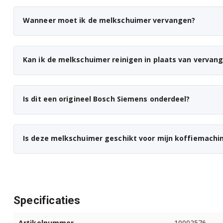
Siemens TI313519DE/01
Wanneer moet ik de melkschuimer vervangen?
Siemens TI313519DE/02
Siemens TI351209RW/03
Kan ik de melkschuimer reinigen in plaats van vervan
Siemens TI351509DE/03
Siemens TI351509DE/04
Is dit een origineel Bosch Siemens onderdeel?
Siemens TI353201RW/03
Siemens TI353204RW/03
Is deze melkschuimer geschikt voor mijn koffiemachi
Siemens TI353501DE/03
Siemens TI353501DE/04
Specificaties
Siemens TI353504DE/03
Artikelnummer
10002576