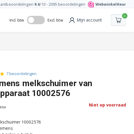
lantbeoordelingen
9.6
/10 -
2095
beoordelingen
WebwinkelKeur
0
Mijn account
Incl. btw
Excl. btw
7 beoordelingen
emens melkschuimer van
apparaat 10002576
Niet op voorraad
 btw
lkschuimer 10002576
Siemens