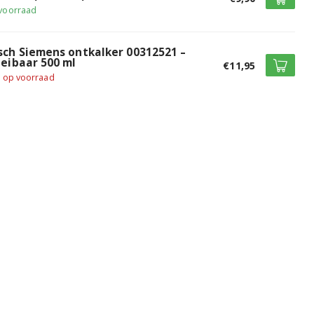
voorraad
sch Siemens ontkalker 00312521 –
oeibaar 500 ml
€11,95
t op voorraad