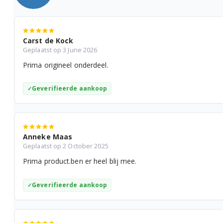
Inhoud verpakking
1 zakje a 1 stu
Bosch TIS30159DE/03
Bosch TIS30321RW/02
Carst de Kock
Bosch TIS30351DE/02
Geplaatst op 3 June 2026
Prima origineel onderdeel.
Bosch TIS30351DE/03
Geverifieerde aankoop
Anneke Maas
Geplaatst op 2 October 2025
Prima product.ben er heel blij mee.
Geverifieerde aankoop