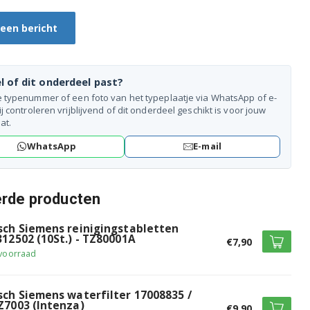
 een bericht
l of dit onderdeel past?
e typenummer of een foto van het typeplaatje via WhatsApp of e-
ij controleren vrijblijvend of dit onderdeel geschikt is voor jouw
at.
WhatsApp
E-mail
erde producten
sch Siemens reinigingstabletten
312502 (10St.) - TZ80001A
€7,90
voorraad
sch Siemens waterfilter 17008835 /
Z7003 (Intenza)
€9,90