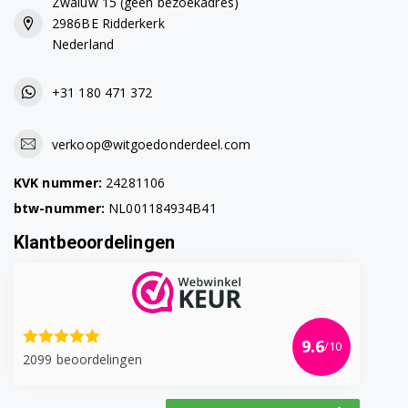
Zwaluw 15 (geen bezoekadres)
2986BE Ridderkerk
Nederland
+31 180 471 372
verkoop@witgoedonderdeel.com
KVK nummer:
24281106
btw-nummer:
NL001184934B41
Klantbeoordelingen
9.6
/10
2099 beoordelingen