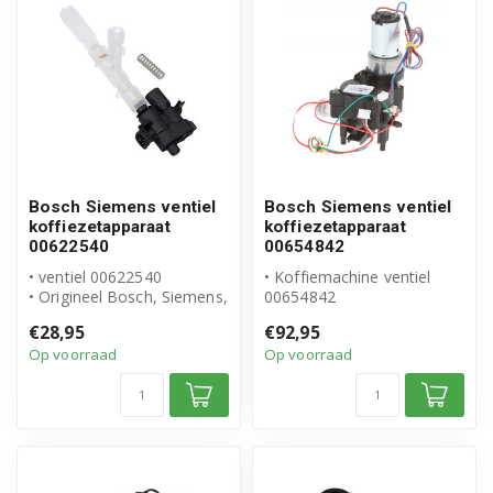
Bosch Siemens ventiel
Bosch Siemens ventiel
koffiezetapparaat
koffiezetapparaat
00622540
00654842
• ventiel 00622540
• Koffiemachine ventiel
• Origineel Bosch, Siemens,
00654842
Gaggenau, Melitta, Neff
• Origineel Bosch Siemens
€28,95
€92,95
• Inhou...
product
Op voorraad
Op voorraad
• Inhoud ve...