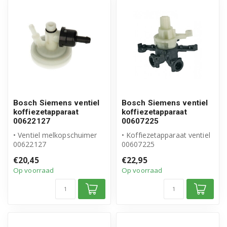
Bosch Siemens ventiel
Bosch Siemens ventiel
koffiezetapparaat
koffiezetapparaat
00622127
00607225
• Ventiel melkopschuimer
• Koffiezetapparaat ventiel
00622127
00607225
• Origineel Bosch Siemens
• Origineel Bosch Siemens
€20,45
€22,95
product
product
Op voorraad
Op voorraad
• Inhoud v...
• Inhou...