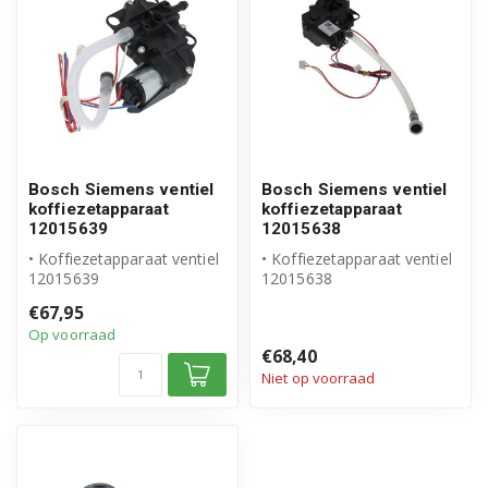
Bosch Siemens ventiel
Bosch Siemens ventiel
koffiezetapparaat
koffiezetapparaat
12015639
12015638
• Koffiezetapparaat ventiel
• Koffiezetapparaat ventiel
12015639
12015638
• Origineel Bosch Siemens
• Origineel Bosch Siemens
€67,95
product
• Inhoud verpak...
Op voorraad
• Venti...
€68,40
Niet op voorraad