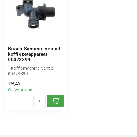
Bosch Siemens ventiel
koffiezetapparaat
00423399
• Koffiemachine ventiel
00423399
• Origineel Bosch Siemens
€9,45
product
Op voorraad
• Inhoud ve...