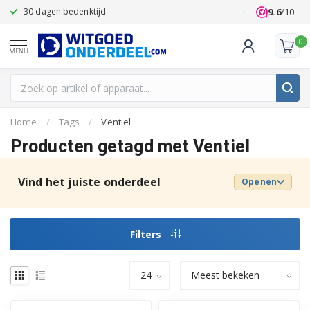
9.6
/10
30 dagen bedenktijd
Klanten beoo
0
MENU
Home
/
Tags
/
Ventiel
Producten getagd met Ventiel
Vind het juiste onderdeel
Openen
Filters