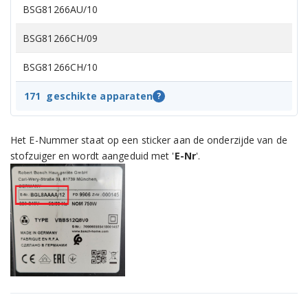
BSG81266AU/10
BSG81266CH/09
BSG81266CH/10
BSG81313UC/03
171
geschikte apparaten
?
BSG81313UC/06
Het E-Nummer staat op een sticker aan de onderzijde van de
BSG81335UC/01
stofzuiger en wordt aangeduid met '
E-Nr
'.
BSG81335UC/03
BSG81365UC/01
BSG81365UC/03
BSG81466/09
BSG81623/01