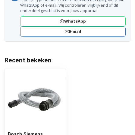
WhatsApp of e-mail. Wij controleren vrijblijvend of dit
onderdeel geschikt is voor jouw apparaat.
BSG82000/01
WhatsApp
BSG82000GB/01
E-mail
BSG82001/01
BSG82001IL/01
Recent bekeken
BSG82010/01
BSG82010/07
BSG82010/10
BSG82012/01
BSG82012/02
BSG82020/04
Bosch Siemens