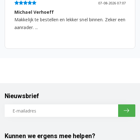
07-08-2026 07:07
BSG82050/01
Michael Verhoeff
Makkelijk te bestellen en lekker snel binnen. Zeker een
BSG82050/04
aanrader. ...
BSG82060/01
BSG82060CH/01
BSG82060CH/02
BSG82070/01
BSG82077/01
Nieuwsbrief
BSG82077AU/01
BSG82077AU/10
BSG82077CH/01
Kunnen we ergens mee helpen?
BSG82077CH/10