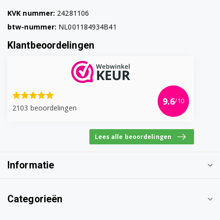
BSG82230/09
KVK nummer:
24281106
btw-nummer:
NL001184934B41
BSG82230/10
Klantbeoordelingen
BSG82230CH/01
BSG82230CH/10
BSG82277/01
9.6
/10
2103 beoordelingen
BSG82422/01
BSG82422/10
Lees alle beoordelingen
BSG82425/02
Informatie
BSG82425/10
BSG82480/08
Categorieën
BSG82480/10