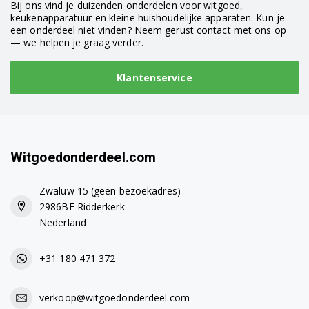
Bij ons vind je duizenden onderdelen voor witgoed,
keukenapparatuur en kleine huishoudelijke apparaten. Kun je
BSG82200GB/01
een onderdeel niet vinden? Neem gerust contact met ons op
— we helpen je graag verder.
BSG82200GB/10
Klantenservice
BSG82212/01
BSG82212/07
BSG82212/09
Witgoedonderdeel.com
BSG82212/10
Zwaluw 15 (geen bezoekadres)
BSG82213/12
2986BE Ridderkerk
Nederland
BSG82215/01
+31 180 471 372
BSG82222/01
BSG82230/02
verkoop@witgoedonderdeel.com