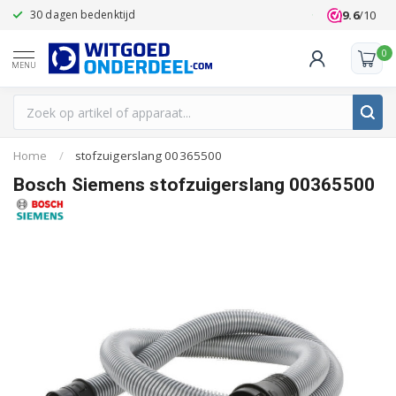
9.6
/10
30 dagen bedenktijd
Klanten beoo
0
MENU
Home
/
stofzuigerslang 00365500
Bosch Siemens stofzuigerslang 00365500