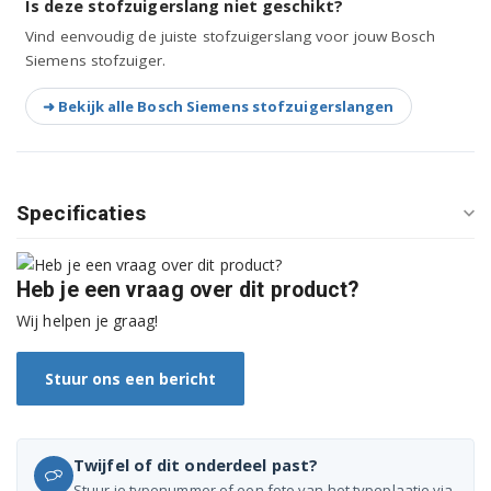
Is deze stofzuigerslang niet geschikt?
BSG81623/09
Vind eenvoudig de juiste stofzuigerslang voor jouw Bosch
Siemens stofzuiger.
BSG81623/10
➜ Bekijk alle Bosch Siemens stofzuigerslangen
BSG81666/01
BSG81666/09
Specificaties
BSG81666/10
BSG81800AU/01
Heb je een vraag over dit product?
BSG81801/01
Wij helpen je graag!
BSG81810AU/01
Stuur ons een bericht
BSG81880/01
BSG81880GB/01
Twijfel of dit onderdeel past?
Stuur je typenummer of een foto van het typeplaatje via
BSG81885/01