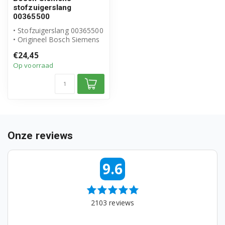
BSG82020/09
stofzuigerslang
00365500
BSG82020/10
• Stofzuigerslang 00365500
• Origineel Bosch Siemens
product
BSG82022/01
€24,45
• Slang met warte...
Op voorraad
BSG82022GB/01
BSG82030/01
BSG82030AU/01
BSG82030AU/10
Onze reviews
BSG82032/04
9.6
BSG82032/05
BSG82040/01
2103
reviews
BSG82040/04