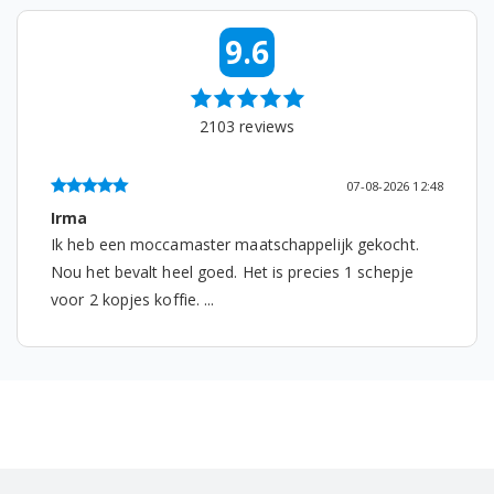
9.6
WF70F5E5P4W/EG
WF70F5E5P4W/EN
2103
reviews
WF70F5E5Q4W/EG
WF70F5E5Q4W/EN
07-08-2026 12:48
Irma
WF70F5E5U4W/EO
Ik heb een moccamaster maatschappelijk gekocht.
Nou het bevalt heel goed. Het is precies 1 schepje
WF70F5E5U4W/LE
voor 2 kopjes koffie. ...
WF70F5E5U4X/LE
WF70F5E5W2W/EO
WF70F5E5W2W/LE
WF70F5E5W2X/EO