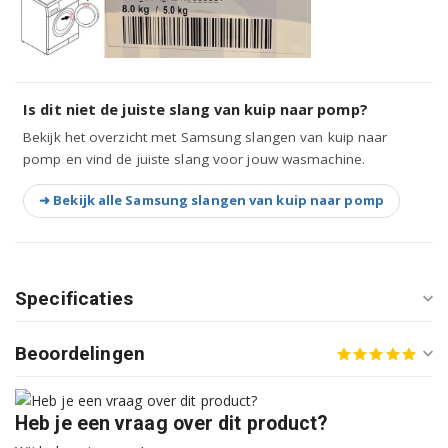
WF70F5E0Q4W/EG
WF70F5E0Q4W/EN
Is dit niet de juiste slang van kuip naar pomp?
WF70F5E0Q4W/WS
Bekijk het overzicht met Samsung slangen van kuip naar
pomp en vind de juiste slang voor jouw wasmachine.
WF70F5E0R4W/EG
➜ Bekijk alle Samsung slangen van kuip naar pomp
WF70F5E0W2W/EO
WF70F5E0W2W/EU
WF70F5E0W2W/LE
Specificaties
WF70F5E0W4W/EF
Beoordelingen
WF70F5E0W4W/EU
WF70F5E0W4W/LE
Heb je een vraag over dit product?