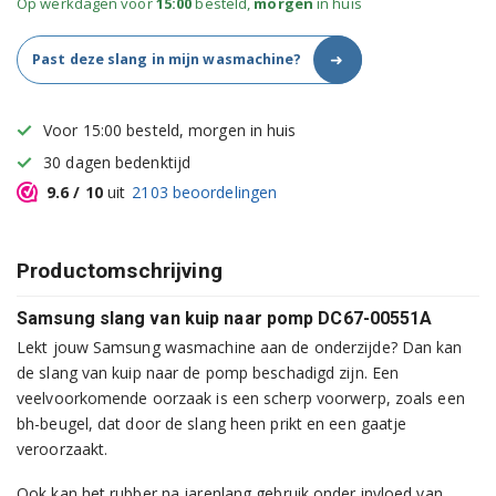
Op werkdagen voor
15:00
besteld,
morgen
in huis
➜
Past deze slang in mijn wasmachine?
Voor 15:00 besteld, morgen in huis
30 dagen bedenktijd
9.6
/ 10
uit
2103
beoordelingen
Productomschrijving
Samsung slang van kuip naar pomp DC67-00551A
Lekt jouw Samsung wasmachine aan de onderzijde? Dan kan
de slang van kuip naar de pomp beschadigd zijn. Een
veelvoorkomende oorzaak is een scherp voorwerp, zoals een
bh-beugel, dat door de slang heen prikt en een gaatje
veroorzaakt.
Ook kan het rubber na jarenlang gebruik onder invloed van