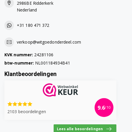
2986BE Ridderkerk
WF71F5E0Z4W/EN
Nederland
WF71F5E2Q4W/EN
+31 180 471 372
WF71F5E2Q4X/EN
verkoop@witgoedonderdeel.com
WF71F5E3P4W/EN
KVK nummer:
24281106
WF71F5E4Q4W/EG
btw-nummer:
NL001184934B41
WF71F5E5P4W/EG
Klantbeoordelingen
WF71F5E5P4W/EN
WF71F5E5Q4W/EN
WF71F5ECW4W/EN
9.6
/10
2103 beoordelingen
WF72F5E5P4W/EG
Lees alle beoordelingen
WF7802XEC/XAG