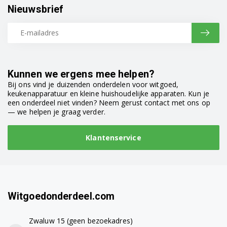
WF70F5E5W4W/EO
Nieuwsbrief
WF70F5E5W4W/LE
WF70F5EBP4W/EG
WF70F5EBP4W/EN
Kunnen we ergens mee helpen?
Bij ons vind je duizenden onderdelen voor witgoed,
WF70F5EBU2W/LE
keukenapparatuur en kleine huishoudelijke apparaten. Kun je
een onderdeel niet vinden? Neem gerust contact met ons op
— we helpen je graag verder.
WF70F5EBW2W/LE
WF70F5ECQ4W/EN
Klantenservice
WF70F5ECQ4W/WS
WF70F5EDQ4W/EN
Witgoedonderdeel.com
WF70F5EDW4X/EU
WF71F5E0Q4W/EN
Zwaluw 15 (geen bezoekadres)