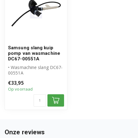
WF70F5E2W2X/EU
WF70F5E2W4W/EU
WF70F5E2W4X/EU
WF70F5E3P4W/EN
Samsung slang kuip
pomp van wasmachine
DC67-00551A
WF70F5E3U4W/EF
• Wasmachine slang DC67-
WF70F5E3W2W/EO
00551A
• Slang van kuip naar pomp
€33,95
• Origineel Samsung ...
WF70F5E3W2W/LE
Op voorraad
WF70F5E3W4W/EU
WF70F5E4P4W/EN
WF70F5E4Q4W/EN
Onze reviews
WF70F5E4W2W/EO