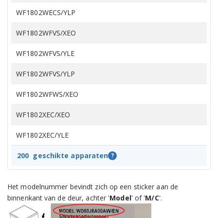
WF1802WECS/YLP
WF1802WFVS/XEO
WF1802WFVS/YLE
WF1802WFVS/YLP
WF1802WFWS/XEO
WF1802XEC/XEO
WF1802XEC/YLE
WF1802XEC/YLP
200
geschikte apparaten
?
WF1802XEY/YLP
Het modelnummer bevindt zich op een sticker aan de
WF70F5E0N2W/LE
binnenkant van de deur, achter '
Model
' of '
M/C
'.
WF70F5E0N4W/EU