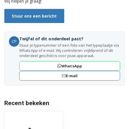
Wij helpen je graag!
WF70F5E0W4W/WS
WF70F5E0Z4W/EN
Stuur ons een bericht
WF70F5E1Q4W/EN
Twijfel of dit onderdeel past?
WF70F5E1Q4W/WS
Stuur je typenummer of een foto van het typeplaatje via
WhatsApp of e-mail. Wij controleren vrijblijvend of dit
WF70F5E2Q4W/EG
onderdeel geschikt is voor jouw apparaat.
WF70F5E2Q4W/EN
WhatsApp
WF70F5E2Q4W/WS
E-mail
WF70F5E2W2W/EO
WF70F5E2W2W/EU
Recent bekeken
WF70F5E2W2W/KJ
WF70F5E2W2W/LE