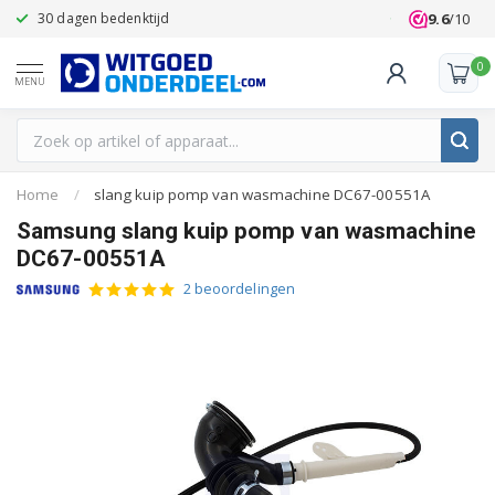
9.6
/10
30 dagen bedenktijd
Klanten beoo
0
MENU
Home
/
slang kuip pomp van wasmachine DC67-00551A
Samsung slang kuip pomp van wasmachine
DC67-00551A
2 beoordelingen