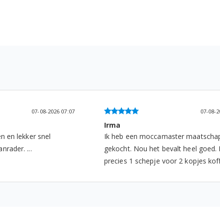
07-08-2026 12:48
06-08
Harry Beek
aster maatschappelijk
Snel geleverd en product is ok...
evalt heel goed. Het is
oor 2 kopjes koffie. ...