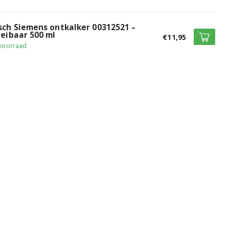
sch Siemens ontkalker 00312521 –
oeibaar 500 ml
€11,95
voorraad