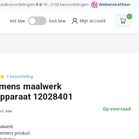
lantbeoordelingen
9.6
/10 -
2103
beoordelingen
WebwinkelKeur
0
Mijn account
Incl. btw
Excl. btw
1 beoordeling
emens maalwerk
apparaat 12028401
Op voorraad
ncl. btw
alwerk
Siemens product