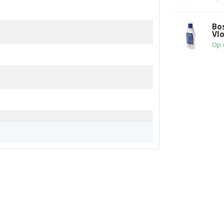
Bo
Vl
Op 