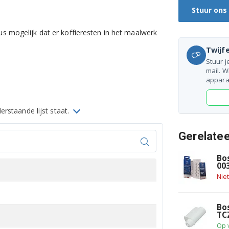
Stuur ons
us mogelijk dat er koffieresten in het maalwerk
Twijfe
Stuur j
mail. W
appara
rstaande lijst staat.
Gerelate
Bo
00
Nie
Bo
TC
Op 