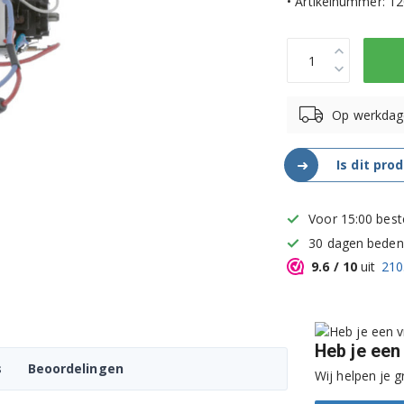
• Artikelnummer: 1
Op werkdag
➜
Is dit pro
Voor 15:00 best
30 dagen bedenk
9.6
/ 10
uit
210
Heb je een
s
Beoordelingen
Wij helpen je g