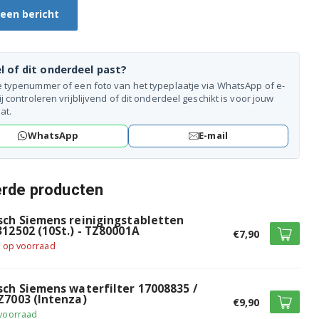
 een bericht
l of dit onderdeel past?
e typenummer of een foto van het typeplaatje via WhatsApp of e-
ij controleren vrijblijvend of dit onderdeel geschikt is voor jouw
at.
WhatsApp
E-mail
erde producten
sch Siemens reinigingstabletten
312502 (10St.) - TZ80001A
€7,90
t op voorraad
sch Siemens waterfilter 17008835 /
Z7003 (Intenza)
€9,90
voorraad