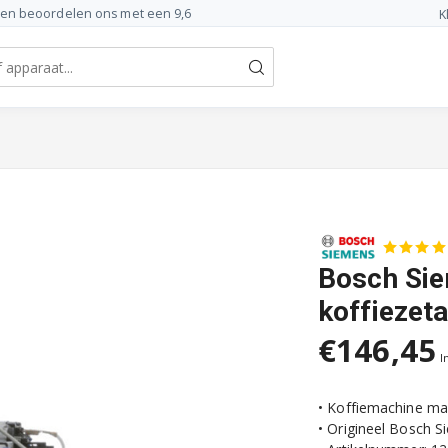
ten beoordelen ons met een 9,6
K
Bosch Si
koffiezet
€146,45
I
• Koffiemachine ma
• Origineel Bosch 