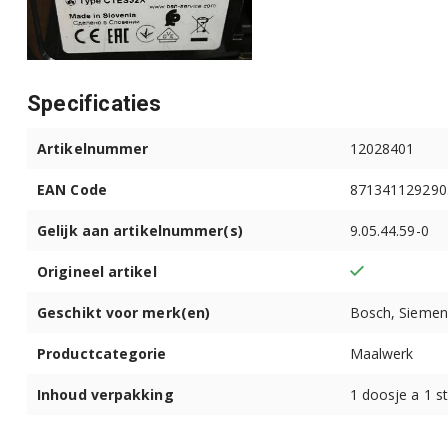
Siemens CT636LEW1/07
Siemens CT836LEB6/05
Specificaties
Siemens CT836LEB6/06
Artikelnummer
12028401
Siemens CT836LEB6/07
EAN Code
871341129290
Siemens CT836LEB6/08
Gelijk aan artikelnummer(s)
9.05.44.59-0
Siemens CT836LEB6W/07
Origineel artikel
Siemens CT836LEB6W/08
Geschikt voor merk(en)
Bosch, Siemen
Bosch CTL636EB1/05
Productcategorie
Maalwerk
Bosch CTL636EB6/05
Inhoud verpakking
1 doosje a 1 s
Bosch CTL636EB6/06