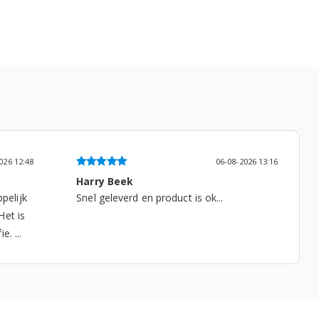
-2026 13:16
06-08-2026 07:18
Ad Willems
Tevreden, het past en het werkt weer...