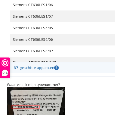
Siemens CT636LES1/06
Siemens CT636LES1/07
Siemens CT636LES6/05
Siemens CT636LES6/06
Siemens CT636LES6/07
Siemens CT636LES6W/05
37
geschikte apparaten
?
9,6
Siemens CT636LES6W/06
Waar vind ik mijn typenummer?
Siemens CT636LES6W/07
Siemens CT636LEW1/05
Siemens CT636LEW1/06