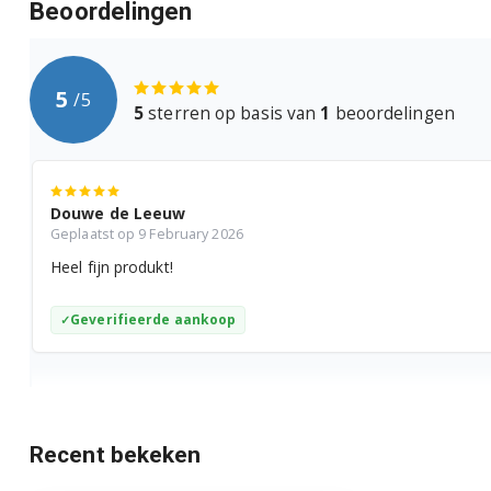
Beoordelingen
Bosch CTL636EB6/07
Bosch CTL636ES1/05
5
/
5
5
sterren op basis van
1
beoordelingen
Bosch CTL636ES1/06
Bosch CTL636ES1/07
Douwe de Leeuw
Bosch CTL636ES6/05
Geplaatst op 9 February 2026
Heel fijn produkt!
Bosch CTL636ES6/06
Bosch CTL636ES6/07
Geverifieerde aankoop
Bosch CTL636ES6W/05
Bosch CTL636ES6W/06
Recent bekeken
Bosch CTL636ES6W/07