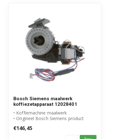
Bosch CTL836EC6/05
Bosch CTL836EC6/06
Bosch CTL836EC6/07
Bosch CTL836EC6W/07
Bosch Siemens maalwerk
koffiezetapparaat 12028401
• Koffiemachine maalwerk
• Origineel Bosch Siemens product
• Artikelnummer: 12...
€146,45