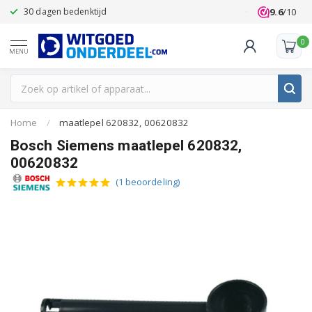
9.6
/10
30 dagen bedenktijd
Klanten beoo
0
MENU
Home
/
maatlepel 620832, 00620832
Bosch Siemens maatlepel 620832,
00620832
(1 beoordeling)