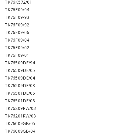
TK76K572/01
TK76F09/94
TK76F09/93
TK76F09/92
TK76F09/06
TK76F09/04
TK76F09/02
TK76F09/01
TK76509DE/94
TK76509DE/05
TK76509DE/04
TK76509DE/03
TK76501DE/05
TK76501DE/03
TK76209RW/03
TK76201RW/03
TK76009GB/05
TK76009GB/04