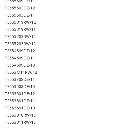
TE655509DE/11
TE655503DE/12
TE655503DE/11
TE655319RW/12
TE655319RW/11
TE655203RW/12
TE655203RW/10
TE654509DE/12
TE654509DE/11
TE654509DE/10
TE653M11RW/12
TE653F08DE/11
TE653508DE/10
TE653501DE/12
TE653501DE/11
TE653501DE/10
TE653318RW/10
TE653311RW/10