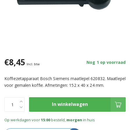
€8,45
Nog 1 op voorraad
Incl. btw
Koffiezetapparaat Bosch Siemens maatlepel 620832. Maatlepel
voor gemalen koffie. Afmetingen: 152 x 40 x 24 mm.
In winkelwagen
Op werkdagen voor
15:00
besteld,
morgen
in huis