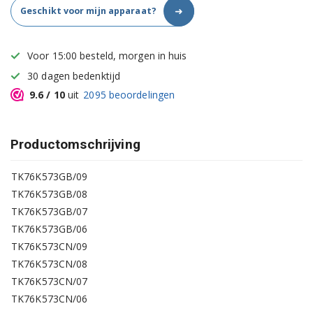
➜
Geschikt voor mijn apparaat?
Voor 15:00 besteld, morgen in huis
30 dagen bedenktijd
9.6
/ 10
uit
2095
beoordelingen
Productomschrijving
TK76K573GB/09
TK76K573GB/08
TK76K573GB/07
TK76K573GB/06
TK76K573CN/09
TK76K573CN/08
TK76K573CN/07
TK76K573CN/06