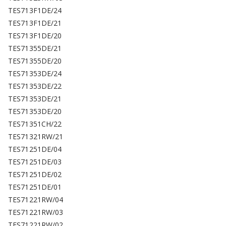
TES713F1DE/24
TES713F1DE/21
TES713F1DE/20
TES71355DE/21
TES71355DE/20
TES71353DE/24
TES71353DE/22
TES71353DE/21
TES71353DE/20
TES71351CH/22
TES71321RW/21
TES71251DE/04
TES71251DE/03
TES71251DE/02
TES71251DE/01
TES71221RW/04
TES71221RW/03
TES71221RW/02