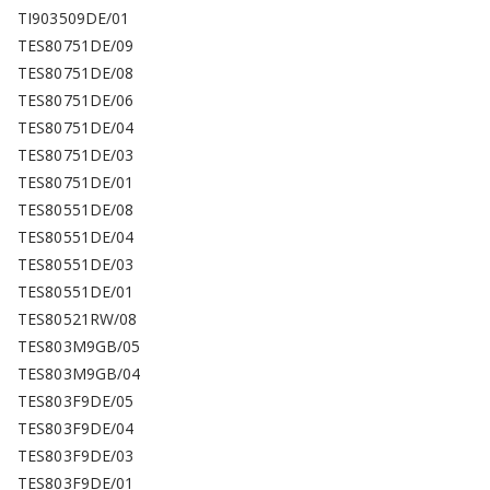
TI903509DE/01
TES80751DE/09
TES80751DE/08
TES80751DE/06
TES80751DE/04
TES80751DE/03
TES80751DE/01
TES80551DE/08
TES80551DE/04
TES80551DE/03
TES80551DE/01
TES80521RW/08
TES803M9GB/05
TES803M9GB/04
TES803F9DE/05
TES803F9DE/04
TES803F9DE/03
TES803F9DE/01