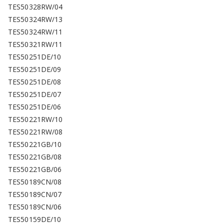
TES50328RW/04
TES50324RW/13
TES50324RW/11
TES50321RW/11
TES50251DE/10
TES50251DE/09
TES50251DE/08
TES50251DE/07
TES50251DE/06
TES50221RW/10
TES50221RW/08
TES50221GB/10
TES50221GB/08
TES50221GB/06
TES50189CN/08
TES50189CN/07
TES50189CN/06
TES50159DE/10