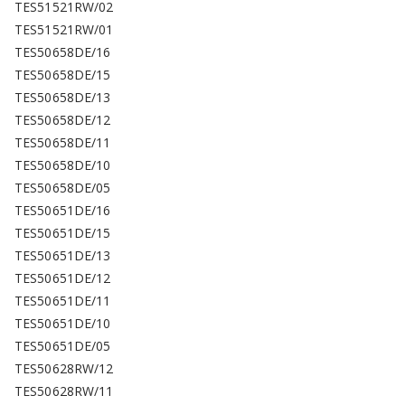
TES51521RW/02
TES51521RW/01
TES50658DE/16
TES50658DE/15
TES50658DE/13
TES50658DE/12
TES50658DE/11
TES50658DE/10
TES50658DE/05
TES50651DE/16
TES50651DE/15
TES50651DE/13
TES50651DE/12
TES50651DE/11
TES50651DE/10
TES50651DE/05
TES50628RW/12
TES50628RW/11