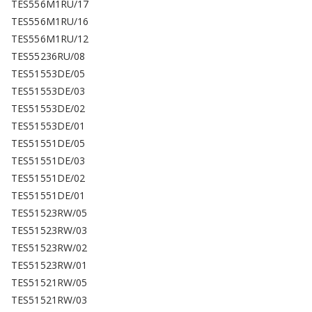
TES556M1RU/17
TES556M1RU/16
TES556M1RU/12
TES55236RU/08
TES51553DE/05
TES51553DE/03
TES51553DE/02
TES51553DE/01
TES51551DE/05
TES51551DE/03
TES51551DE/02
TES51551DE/01
TES51523RW/05
TES51523RW/03
TES51523RW/02
TES51523RW/01
TES51521RW/05
TES51521RW/03