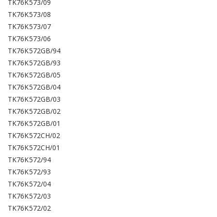
TK76K573/09
TK76K573/08
TK76K573/07
TK76K573/06
TK76K572GB/94
TK76K572GB/93
TK76K572GB/05
TK76K572GB/04
TK76K572GB/03
TK76K572GB/02
TK76K572GB/01
TK76K572CH/02
TK76K572CH/01
TK76K572/94
TK76K572/93
TK76K572/04
TK76K572/03
TK76K572/02