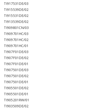
TI917531DE/03
TI915539DE/02
TI915531DE/02
TI913539DE/02
TI909801CN/03
TI909701HC/03
TI909701HC/02
TI909701HC/01
TI907F01DE/03
TI907F01DE/02
TI907F01DE/01
TI907501DE/03
TI907501DE/02
TI907501DE/01
TI905501DE/02
TI905501DE/01
TI905201RW/01
TI903509DE/02