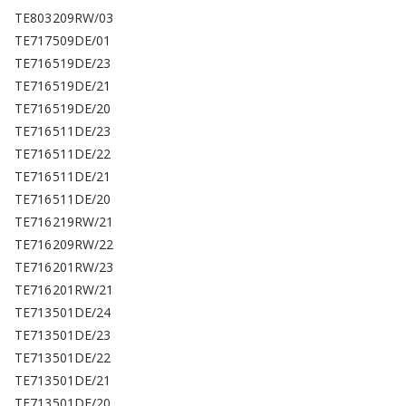
TE803209RW/03
TE717509DE/01
TE716519DE/23
TE716519DE/21
TE716519DE/20
TE716511DE/23
TE716511DE/22
TE716511DE/21
TE716511DE/20
TE716219RW/21
TE716209RW/22
TE716201RW/23
TE716201RW/21
TE713501DE/24
TE713501DE/23
TE713501DE/22
TE713501DE/21
TE713501DE/20