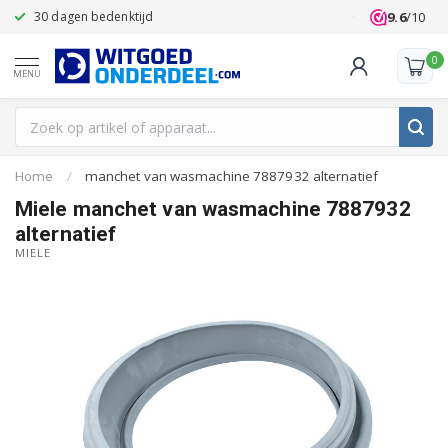
9.6
/10
30 dagen bedenktijd
Klanten beoo
0
MENU
Home
/
manchet van wasmachine 7887932 alternatief
Miele manchet van wasmachine 7887932
alternatief
MIELE