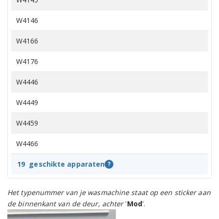
W4146
W4166
W4176
W4446
W4449
W4459
W4466
W4469
19
geschikte apparaten
?
W4476
Het typenummer van je wasmachine staat op een sticker aan
de binnenkant van de deur, achter
'
Mod
'.
W4479