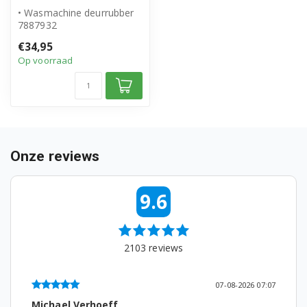
• Wasmachine deurrubber
7887932
• Geschikt voor Miele
€34,95
• Hoogwaardig alternatie...
Op voorraad
Onze reviews
9.6
2103
reviews
07-08-2026 07:07
Michael Verhoeff