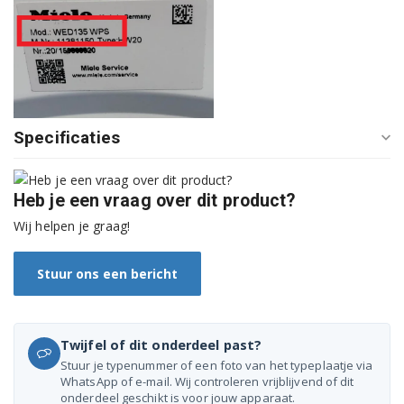
W6546
W6547
W6566
W6576
Specificaties
W6746
Heb je een vraag over dit product?
W6749
Wij helpen je graag!
W6766
Stuur ons een bericht
W6769
Twijfel of dit onderdeel past?
Stuur je typenummer of een foto van het typeplaatje via
WhatsApp of e-mail. Wij controleren vrijblijvend of dit
onderdeel geschikt is voor jouw apparaat.