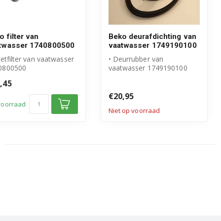
o filter van
Beko deurafdichting van
twasser 1740800500
vaatwasser 1749190100
zetfilter van vaatwasser
• Deurrubber van
0800500
vaatwasser 1749190100
igineel Beko product
• Origineel Beko product
,45
ro filte...
€20,95
voorraad
Niet op voorraad