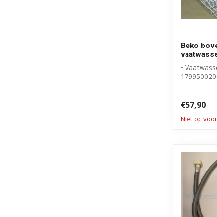
Beko bove
vaatwass
• Vaatwass
179950020
• Compleet
• Origineel
€57,90
Niet op voo