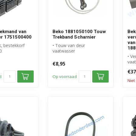
tekmand van
Beko 1881050100 Touw
Be
er 1751500400
Trekband Scharnier
ver
van
, bestekkorf
• Touw van deur
188
0
vaatwasser
 Beko product
• Origineel Beko product
• V
• Artikelnummer:
vaa
€8,95
188105010...
• Or
€37
• D
d
Op voorraad
Niet