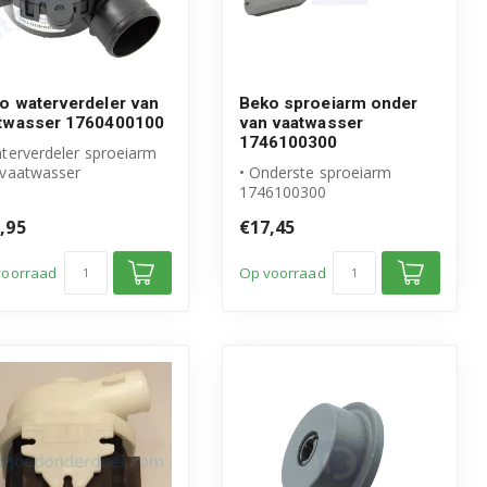
o waterverdeler van
Beko sproeiarm onder
twasser 1760400100
van vaatwasser
1746100300
terverdeler sproeiarm
 vaatwasser
• Onderste sproeiarm
igineel Beko product
1746100300
tikelnum...
• Origineel Beko product
,95
€17,45
voorraad
Op voorraad