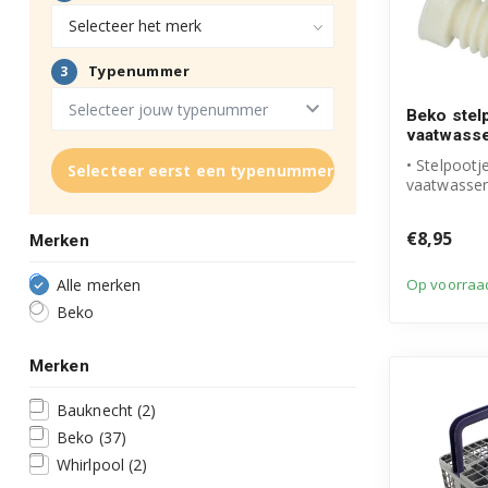
Beko stel
vaatwass
• Stelpootj
Selecteer eerst een typenummer
vaatwasser
• Origineel
• Inhoud ver
€8,95
Merken
Op voorraa
Alle merken
Beko
Merken
Bauknecht
(2)
Beko
(37)
Whirlpool
(2)