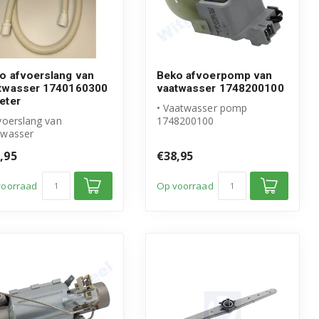
o afvoerslang van
Beko afvoerpomp van
twasser 1740160300
vaatwasser 1748200100
eter
• Vaatwasser pomp
voerslang van
1748200100
twasser
• Origineel Beko product
igineel Beko product
,95
€38,95
engte: 200cm
voorraad
Op voorraad