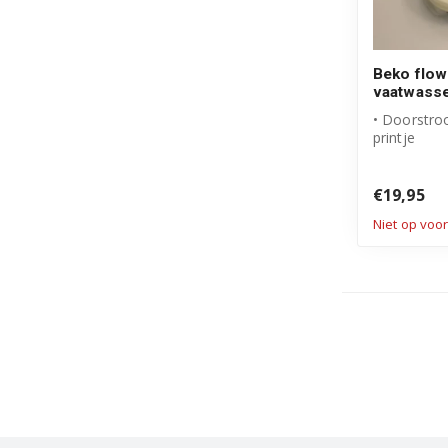
Beko flow
vaatwass
• Doorstr
printje
• Origineel
• Artikelnu
€19,95
Niet op voo