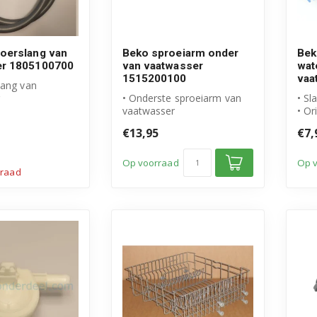
oerslang van
Beko sproeiarm onder
Bek
er 1805100700
van vaatwasser
wat
1515200100
vaa
lang van
• Onderste sproeiarm van
• Sl
 Beko product
vaatwasser
• Or
mmer: 180510...
• Origineel Beko product
• Ar
€13,95
€7,
• Artikelnummer: ...
1761
Op voorraad
Op 
rraad