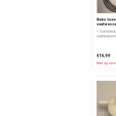
Beko toev
vaatwass
• Toevoers
vaatwasser
• Origineel
• Artikelnu
€16,99
Niet op voo