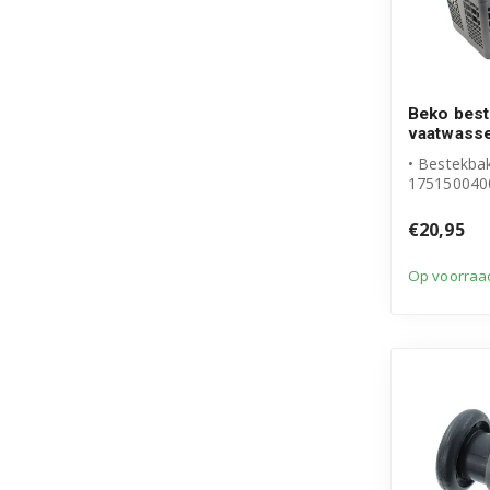
Beko bes
vaatwass
• Bestekbak
175150040
• Origineel
€20,95
Op voorraa