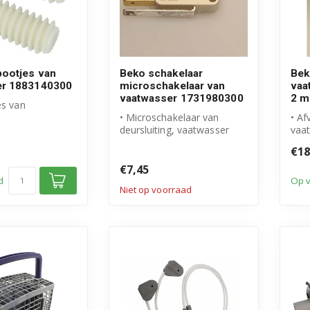
pootjes van
Beko schakelaar
Bek
er 1883140300
microschakelaar van
vaa
vaatwasser 1731980300
2 m
es van
• Microschakelaar van
• Af
 Beko product
deursluiting, vaatwasser
vaa
pakking: 1 z...
• Origineel Beko product
• Or
€18
• Arti...
• L
€7,45
d
Op 
Niet op voorraad