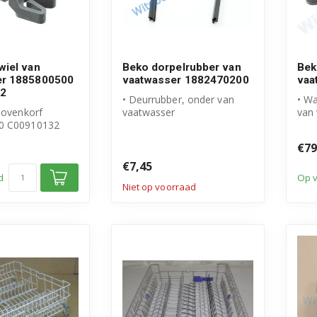
wiel van
Beko dorpelrubber van
Bek
er 1885800500
vaatwasser 1882470200
vaa
2
• Deurrubber, onder van
• Wa
bovenkorf
vaatwasser
van
0 C00910132
• Origineel Beko product
• Or
 Beko product
• Artikelnummer: 1...
• Ar
€79
..
€7,45
d
Op 
Niet op voorraad