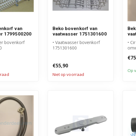
nkorf van
Beko bovenkorf van
Bek
er 1799500200
vaatwasser 1751301600
vaa
er bovenkorf
• Vaatwasser bovenkorf
• Ci
0
1751301600
omw
 met wielen
• Compleet met wielen
vaa
€75
 Beko produ...
• Origineel Beko produ...
• Or
• Art
€55,90
Op 
rraad
Niet op voorraad