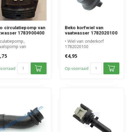
o circulatiepomp van
Beko korfwiel van
twasser 1783900400
vaatwasser 1782020100
rculatiepomp,
• Wiel van onderkorf
alspomp van
1782020100
twasser
• Origineel Beko product
,75
€4,95
igineel Beko product
• Inhoud verpakking: ...
ikel...
voorraad
Op voorraad