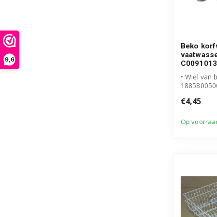
Beko korf
vaatwass
9,6
C0091013
• Wiel van 
188580050
• Origineel
€4,45
• Inhoud ve.
Op voorraa