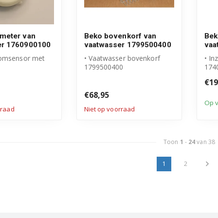
meter van
Beko bovenkorf van
Bek
er 1760900100
vaatwasser 1799500400
vaa
oomsensor met
• Vaatwasser bovenkorf
• In
1799500400
174
 Beko product
• Origineel Beko product
• Or
€19
mmer: 17609...
• Compleet met wiel...
• Mic
€68,95
Op 
rraad
Niet op voorraad
Toon
1
-
24
van 38
1
2