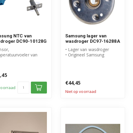
sung NTC van
Samsung lager van
droger DC90-10128G
wasdroger DC97-16288A
nsor,
• Lager van wasdroger
peratuurvoeler van
• Origineel Samsung
droger
product
igineel Samsung
• Artikelnummer: DC97-
duct
16288A
,45
€44,45
voorraad
Niet op voorraad