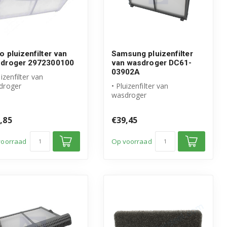
o pluizenfilter van
Samsung pluizenfilter
droger 2972300100
van wasdroger DC61-
03902A
uizenfilter van
droger
• Pluizenfilter van
igineel Beko product
wasdroger
tikelnummer: 297230...
• Origineel Samsung
product
,85
€39,45
voorraad
Op voorraad