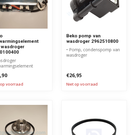
ko
Beko pomp van
warmingselement
wasdroger 2962510800
 wasdroger
• Pomp, condenspomp van
0100400
wasdroger
asdroger
• Origineel Beko product
warmingselement
• Artikelnummer: 29...
igineel Beko product
,90
€26,95
tikelnummer: 29701...
 op voorraad
Niet op voorraad