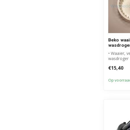
Beko waai
wasdroge
• Waaier, v
wasdroger
• Origineel
€15,40
• Artikelnum
Op voorraa