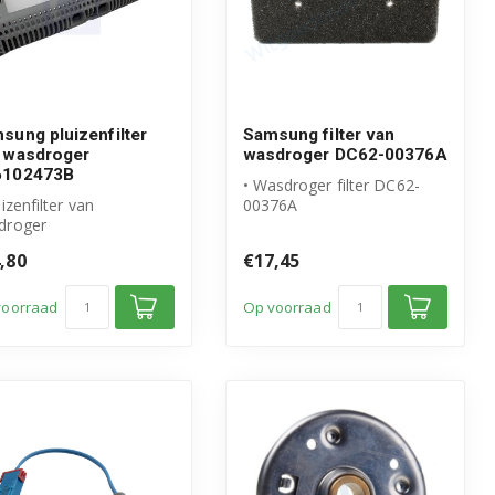
sung pluizenfilter
Samsung filter van
 wasdroger
wasdroger DC62-00376A
6102473B
• Wasdroger filter DC62-
uizenfilter van
00376A
droger
• Origineel Samsung
igineel Samsung
product
,80
€17,45
duct
tikelnummer: DC6...
voorraad
Op voorraad