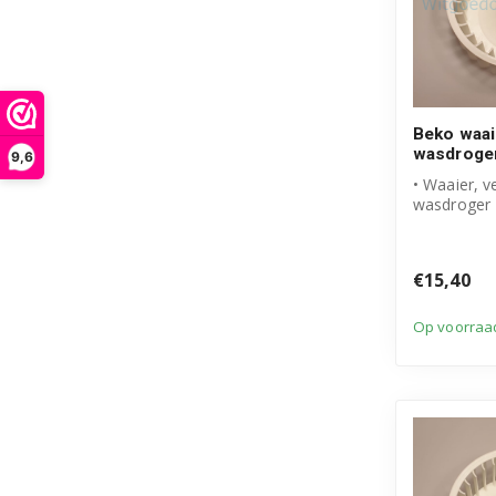
Beko waai
wasdroge
9,6
• Waaier, v
wasdroger
• Origineel
• Artikelnum
€15,40
Op voorraa