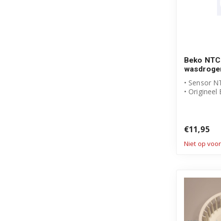
Beko NTC
wasdroge
• Sensor N
• Origineel
• Artikelnu
297190010
€11,95
Niet op voo