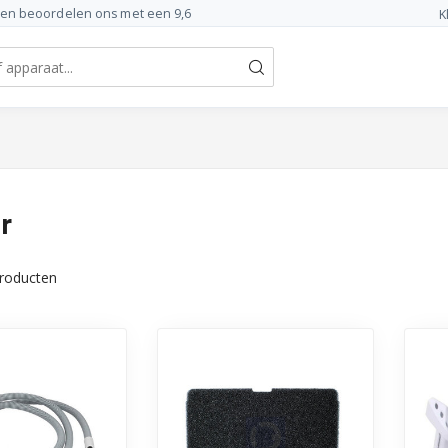
ten beoordelen ons met een 9,6
K
r
roducten