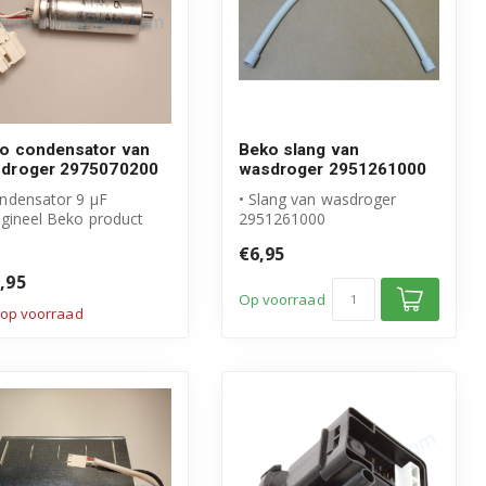
o condensator van
Beko slang van
droger 2975070200
wasdroger 2951261000
ondensator 9 μF
• Slang van wasdroger
igineel Beko product
2951261000
tikelnummer:
• Origineel Beko product
€6,95
5070200
• Slang van pomp naa...
,95
Op voorraad
 op voorraad