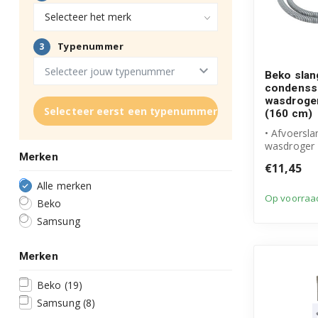
Beko slan
condenss
wasdroge
Selecteer eerst een typenummer
(160 cm)
• Afvoersla
wasdroger
Merken
• Origineel
€11,45
Alle merken
Op voorraa
Beko
Samsung
Merken
Beko
(19)
Samsung
(8)