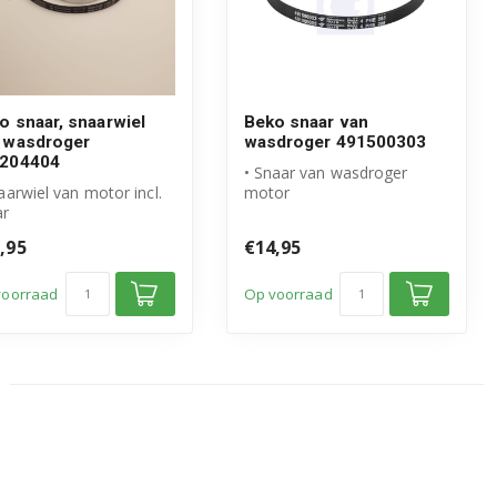
o snaar, snaarwiel
Beko snaar van
 wasdroger
wasdroger 491500303
204404
• Snaar van wasdroger
aarwiel van motor incl.
motor
ar
• Origineel Beko product
igineel Beko product
• Snaar 4 PHE 285
,95
€14,95
tikelnummer: 49...
voorraad
Op voorraad