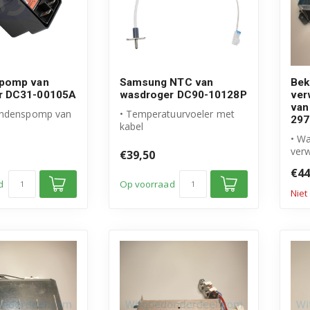
pomp van
Samsung NTC van
Be
r DC31-00105A
wasdroger DC90-10128P
ver
van
ondenspomp van
• Temperatuurvoeler met
297
kabel
l Samsung
• Origineel Samsung
• W
product
ver
€39,50
mer:...
• Artikelnummer: DC9...
• Or
€44
• Ar
d
Op voorraad
Niet