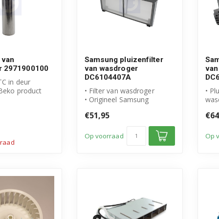
 van
Samsung pluizenfilter
Sam
r 2971900100
van wasdroger
van
DC6104407A
DC
TC in deur
 Beko product
• Filter van wasdroger
• Pl
mmer:
• Origineel Samsung
was
0
product
• Or
€51,95
€64
• Artikelnummer: DC61-
pro
04407...
• Ar
Op voorraad
Op 
rraad