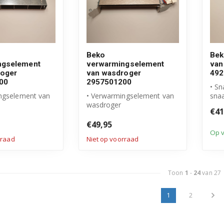
Beko
Bek
ngselement
verwarmingselement
van
roger
van wasdroger
492
00
2957501200
• Sn
ngselement van
• Verwarmingselement van
sna
wasdroger
• Or
€41
 Beko product
• Origineel Beko product
• Ar
mer: 2...
• Element incl. cl...
€49,95
Op 
rraad
Niet op voorraad
Toon
1
-
24
van 27
1
2