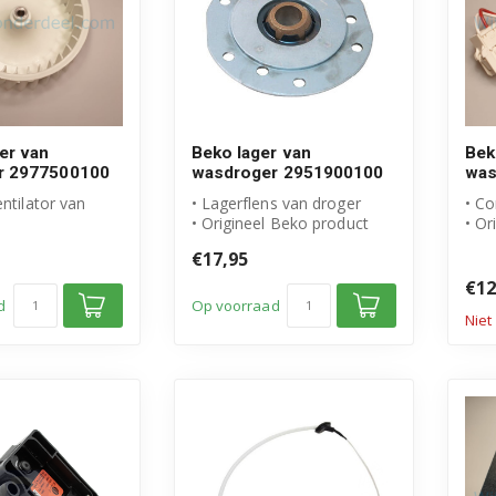
er van
Beko lager van
Bek
r 2977500100
wasdroger 2951900100
was
entilator van
• Lagerflens van droger
• C
• Origineel Beko product
• Or
 Beko product
• Diameter asgat: 12mm
• Ar
€17,95
mer: 2...
• Art...
297
€12
d
Op voorraad
Niet