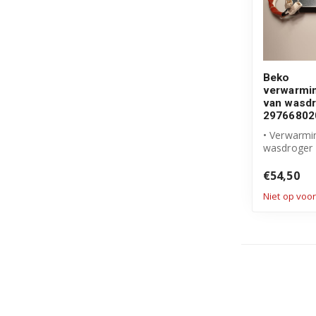
Beko
verwarmi
van wasd
29766802
• Verwarmi
wasdroger
• Origineel
• Artikelnum
€54,50
Niet op voo