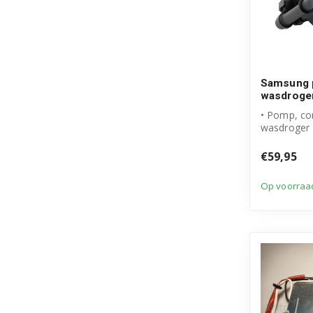
Samsung 
wasdroge
• Pomp, c
wasdroger
• Originee
product
€59,95
• Artikelnum
Op voorraa