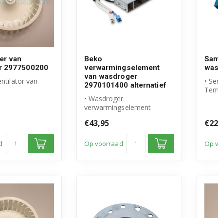
er van
Beko
Sam
r 2977500200
verwarmingselement
was
van wasdroger
entilator van
• Se
2970101400 alternatief
Tem
 Beko product
• Wasdroger
was
mer: 2...
verwarmingselement
• Or
2970101400
pro
€43,95
€22
• Hoogwaardig alternatief
voor origin...
d
Op voorraad
Op 