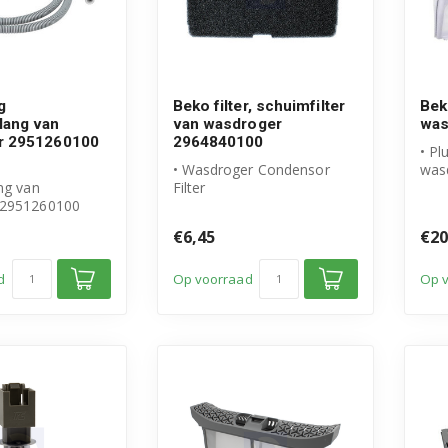
g
Beko filter, schuimfilter
Bek
lang van
van wasdroger
was
r 2951260100
2964840100
• Pl
• Wasdroger Condensor
was
ng van
Filter
• Or
 2951260100
• Origineel Beko product
• Ar
 Beko product
• Afmetingen (in mm): 24...
€6,45
€20
d
Op voorraad
Op 